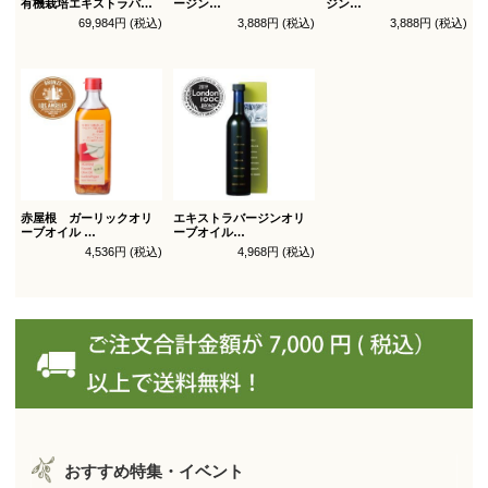
有機栽培エキストラバー
ージン
ジン
ジン
オリーブオイル ブレンド
オリーブオイル シングル
69,984円 (税込)
3,888円 (税込)
3,888円 (税込)
オリーブオイル ブレンド
450g
450g徳用
180g×36本_送料無料
（有機ＪＡＳ認証）
（有機ＪＡＳ認証）
赤屋根 ガーリックオリ
エキストラバージンオリ
ーブオイル
ーブオイル
450g徳用
トルトサ 450g 1本箱入
4,536円 (税込)
4,968円 (税込)
（スペイン自社農園産）