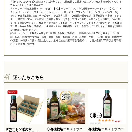
「使い始めて約30年近く経ちます」と評判です。 比較的長くご愛用いただいているお客様が多いのが、と
てもうれしいイチオシ商品です。
日本オリーブの売上数量ランキングは、【1位】オリーブマノン 「
化粧用オリーブオイル
」、【2位】
エキ
ストラバージンオリーブオイル 「トルトサ」
、【3位】
オリーブマノン 「グリーンローション(果汁水)」
です。 化粧品に関しては、当公式サイトでの購入に限り、
30日間の返金保証（返品保証）
も実施していま
す。 一部商品（苗木・予約商品・入荷待ち商品）を除き、平日（月曜日～金曜日）は午後2時までのご注
文で即日出荷いたします。 化粧品・食品はギフト包装（ギフトラッピング）＆ギフト配送可能、苗木は指
定の送り先への配送は可能です。 化粧品・食品は各種熨斗（のし）も無料にて対応します。表書きが不明
な場合はご相談ください。
配送については、北海道・沖縄など、離島にもお送り可能です。 岡山県からの出荷になりますので、岡
山・広島・関西地方の 大阪・京都・滋賀・奈良・和歌山・兵庫・名古屋（愛知）・三重・岐阜・関東地方
の 東京・神奈川・千葉・埼玉などには、最短で注文の翌日着も可能です。 ご購入金額7,000円以上 送料無
料 、全国送料一律です。
迷ったらこちら
★カートン販売★
◎有機栽培エキストラバ
有機栽培エキストラバー