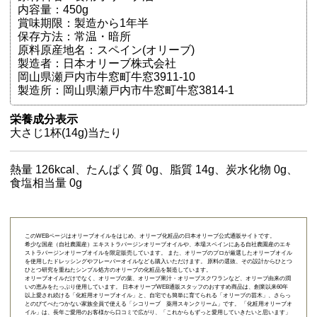
内容量：450g
賞味期限：製造から1年半
保存方法：常温・暗所
原料原産地名：スペイン(オリーブ)
製造者：日本オリーブ株式会社
岡山県瀬戸内市牛窓町牛窓3911-10
製造所：岡山県瀬戸内市牛窓町牛窓3814-1
栄養成分表示
大さじ1杯(14g)当たり
熱量 126kcal、たんぱく質 0g、脂質 14g、炭水化物 0g、
食塩相当量 0g
このWEBページはオリーブオイルをはじめ、オリーブ化粧品の日本オリーブ公式通販サイトです。
希少な国産（自社農園産）エキストラバージンオリーブオイルや、本場スペインにある自社農園産のエキ
ストラバージンオリーブオイルを限定販売しています。 また、オリーブのプロが厳選したオリーブオイル
を使用したドレッシングやフレーバーオイルなども購入いただけます。 原料の選抜、その設計からひとつ
ひとつ研究を重ねたシンプル処方のオリーブの化粧品を製造しています。
オリーブオイルだけでなく、オリーブの葉、オリーブ果汁・オリーブスクワランなど、オリーブ由来の潤
いの恵みをたっぷり使用しています。 日本オリーブWEB通販スタッフのおすすめ商品は、創業以来60年
以上愛され続ける「
化粧用オリーブオイル
」と、自宅でも簡単に育てられる「
オリーブの苗木
」、さらっ
とのびてべたつかない家族全員で使える「
シコリーブ 薬用スキンクリーム
」です。 「化粧用オリーブオ
イル」は、長年ご愛用のお客様から口コミで広がり、「これからもずっと愛用していきたいと思います」