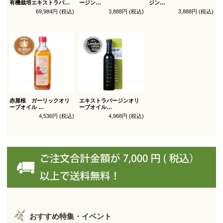
有機栽培エキストラバー
ージン
ジン
ジン
オリーブオイル ブレンド
オリーブオイル シングル
69,984円 (税込)
3,888円 (税込)
3,888円 (税込)
オリーブオイル ブレンド
450g
450g徳用
180g×36本_送料無料
（有機ＪＡＳ認証）
（有機ＪＡＳ認証）
赤屋根 ガーリックオリ
エキストラバージンオリ
ーブオイル
ーブオイル
450g徳用
トルトサ 450g 1本箱入
4,536円 (税込)
4,968円 (税込)
（スペイン自社農園産）