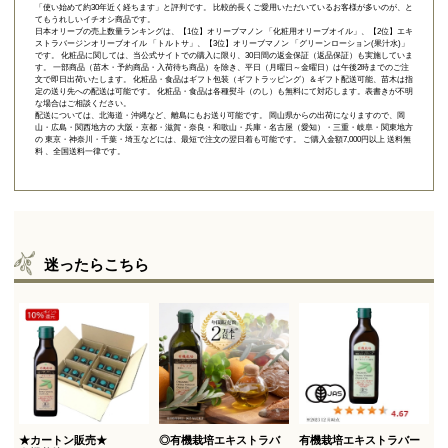
「使い始めて約30年近く経ちます」と評判です。 比較的長くご愛用いただいているお客様が多いのが、と
てもうれしいイチオシ商品です。
日本オリーブの売上数量ランキングは、【1位】オリーブマノン 「
化粧用オリーブオイル
」、【2位】
エキ
ストラバージンオリーブオイル 「トルトサ」
、【3位】
オリーブマノン 「グリーンローション(果汁水)」
です。 化粧品に関しては、当公式サイトでの購入に限り、
30日間の返金保証（返品保証）
も実施していま
す。 一部商品（苗木・予約商品・入荷待ち商品）を除き、平日（月曜日～金曜日）は午後2時までのご注
文で即日出荷いたします。 化粧品・食品はギフト包装（ギフトラッピング）＆ギフト配送可能、苗木は指
定の送り先への配送は可能です。 化粧品・食品は各種熨斗（のし）も無料にて対応します。表書きが不明
な場合はご相談ください。
配送については、北海道・沖縄など、離島にもお送り可能です。 岡山県からの出荷になりますので、岡
山・広島・関西地方の 大阪・京都・滋賀・奈良・和歌山・兵庫・名古屋（愛知）・三重・岐阜・関東地方
の 東京・神奈川・千葉・埼玉などには、最短で注文の翌日着も可能です。 ご購入金額7,000円以上 送料無
料 、全国送料一律です。
迷ったらこちら
★カートン販売★
◎有機栽培エキストラバ
有機栽培エキストラバー