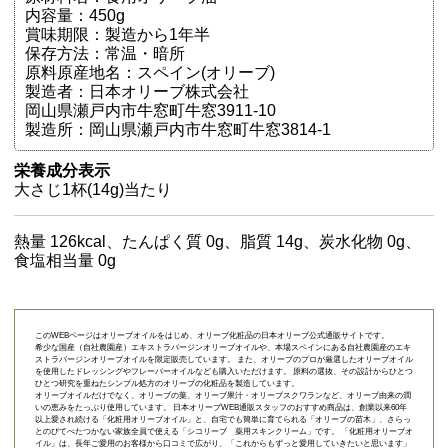
内容量：450g
賞味期限：製造から1年半
保存方法：常温・暗所
原料原産地名：スペイン(オリーブ)
製造者：日本オリーブ株式会社
岡山県瀬戸内市牛窓町牛窓3911-10
製造所：岡山県瀬戸内市牛窓町牛窓3814-1
栄養成分表示
大さじ1杯(14g)当たり
熱量 126kcal、たんぱく質 0g、脂質 14g、炭水化物 0g、
食塩相当量 0g
このWEBページはオリーブオイルをはじめ、オリーブ化粧品の日本オリーブ公式通販サイトです。
希少な国産（自社農園産）エキストラバージンオリーブオイルや、本場スペインにある自社農園産のエキ
ストラバージンオリーブオイルを限定販売しています。 また、オリーブのプロが厳選したオリーブオイル
を使用したドレッシングやフレーバーオイルなども購入いただけます。 原料の選抜、その設計からひとつ
ひとつ研究を重ねたシンプル処方のオリーブの化粧品を製造しています。
オリーブオイルだけでなく、オリーブの葉、オリーブ果汁・オリーブスクワランなど、オリーブ由来の潤
いの恵みをたっぷり使用しています。 日本オリーブWEB通販スタッフのおすすめ商品は、創業以来60年
以上愛され続ける「
化粧用オリーブオイル
」と、自宅でも簡単に育てられる「
オリーブの苗木
」、さらっ
とのびてべたつかない家族全員で使える「
シコリーブ 薬用スキンクリーム
」です。 「化粧用オリーブオ
イル」は、長年ご愛用のお客様から口コミで広がり、「これからもずっと愛用していきたいと思います」