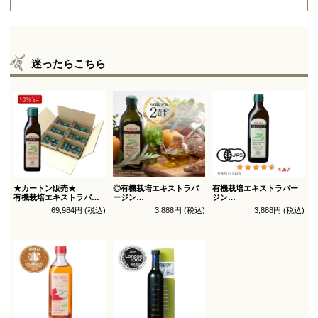
迷ったらこちら
★カートン販売★
◎有機栽培エキストラバ
有機栽培エキストラバー
有機栽培エキストラバー
ージン
ジン
ジン
オリーブオイル ブレンド
オリーブオイル シングル
69,984円 (税込)
3,888円 (税込)
3,888円 (税込)
オリーブオイル ブレンド
450g
450g徳用
180g×36本_送料無料
（有機ＪＡＳ認証）
（有機ＪＡＳ認証）