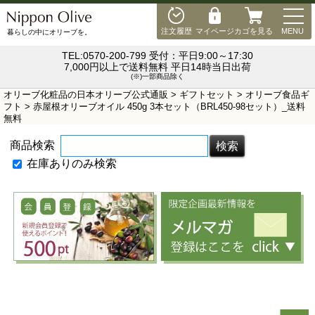
MEN
注文履歴
マイページ
カゴを見る
MENU
暮らしの中にオリーブを。
TEL:0570-200-799 受付：平日9:00～17:30
7,000円以上で送料無料 平日14時当日出荷
(※)一部商品除く
オリーブ化粧品の日本オリーブ公式通販
>
ギフトセット
>
オリーブ食品ギ
フト
> 赤屋根オリーブオイル 450g 3本セット（BRL450-98セット）_送料
無料
商品検索
在庫ありのみ検索