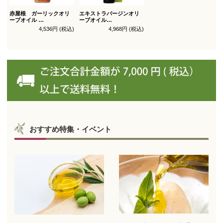
赤屋根 ガーリックオリ
エキストラバージンオリ
ーブオイル
ーブオイル
450g徳用
トルトサ 450g 1本箱入
4,536円 (税込)
4,968円 (税込)
（スペイン自社農園産）