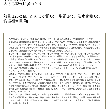
大さじ1杯(14g)当たり
熱量 126kcal、たんぱく質 0g、脂質 14g、炭水化物 0g、
食塩相当量 0g
このWEBページはオリーブオイルをはじめ、オリーブ化粧品の日本オリーブ公式通販サイトです。
希少な国産（自社農園産）エキストラバージンオリーブオイルや、本場スペインにある自社農園産のエキ
ストラバージンオリーブオイルを限定販売しています。 また、オリーブのプロが厳選したオリーブオイル
を使用したドレッシングやフレーバーオイルなども購入いただけます。 原料の選抜、その設計からひとつ
ひとつ研究を重ねたシンプル処方のオリーブの化粧品を製造しています。
オリーブオイルだけでなく、オリーブの葉、オリーブ果汁・オリーブスクワランなど、オリーブ由来の潤
いの恵みをたっぷり使用しています。 日本オリーブWEB通販スタッフのおすすめ商品は、創業以来60年
以上愛され続ける「
化粧用オリーブオイル
」と、自宅でも簡単に育てられる「
オリーブの苗木
」、さらっ
とのびてべたつかない家族全員で使える「
シコリーブ 薬用スキンクリーム
」です。 「化粧用オリーブオ
イル」は、長年ご愛用のお客様から口コミで広がり、「これからもずっと愛用していきたいと思います」
「使い始めて約30年近く経ちます」と評判です。 比較的長くご愛用いただいているお客様が多いのが、と
てもうれしいイチオシ商品です。
日本オリーブの売上数量ランキングは、【1位】オリーブマノン 「
化粧用オリーブオイル
」、【2位】
エキ
ストラバージンオリーブオイル 「トルトサ」
、【3位】
オリーブマノン 「グリーンローション(果汁水)」
です。 化粧品に関しては、当公式サイトでの購入に限り、
30日間の返金保証（返品保証）
も実施していま
す。 一部商品（苗木・予約商品・入荷待ち商品）を除き、平日（月曜日～金曜日）は午後2時までのご注
文で即日出荷いたします。 化粧品・食品はギフト包装（ギフトラッピング）＆ギフト配送可能、苗木は指
定の送り先への配送は可能です。 化粧品・食品は各種熨斗（のし）も無料にて対応します。表書きが不明
な場合はご相談ください。
配送については、北海道・沖縄など、離島にもお送り可能です。 岡山県からの出荷になりますので、岡
山・広島・関西地方の 大阪・京都・滋賀・奈良・和歌山・兵庫・名古屋（愛知）・三重・岐阜・関東地方
の 東京・神奈川・千葉・埼玉などには、最短で注文の翌日着も可能です。 ご購入金額7,000円以上 送料無
料 、全国送料一律です。