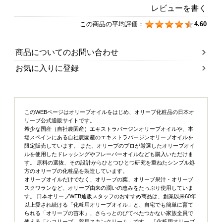
レビューを書く
この商品の平均評価：
4.60
商品についてのお問い合わせ
お気に入りに登録
このWEBページはオリーブオイルをはじめ、オリーブ化粧品の日本オ
リーブ公式通販サイトです。
希少な国産（自社農園産）エキストラバージンオリーブオイルや、本
場スペインにある自社農園産のエキストラバージンオリーブオイルを
限定販売しています。 また、オリーブのプロが厳選したオリーブオイ
ルを使用したドレッシングやフレーバーオイルなども購入いただけま
す。 原料の選抜、その設計からひとつひとつ研究を重ねたシンプル処
方のオリーブの化粧品を製造しています。
オリーブオイルだけでなく、オリーブの葉、オリーブ果汁・オリーブ
スクワランなど、オリーブ由来の潤いの恵みをたっぷり使用していま
す。 日本オリーブWEB通販スタッフのおすすめ商品は、創業以来60年
以上愛され続ける「
化粧用オリーブオイル
」と、自宅でも簡単に育て
られる「
オリーブの苗木
」、さらっとのびてべたつかない家族全員で
使える「
シコリーブ 薬用スキンクリーム
」です。 「化粧用オリーブ