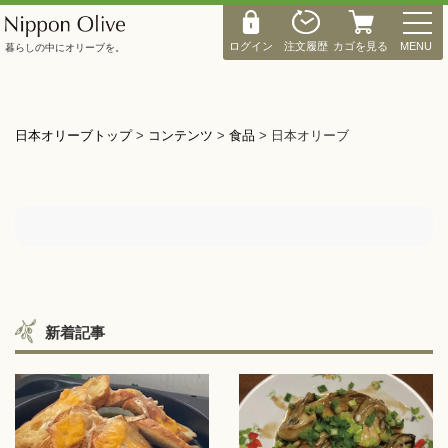
M
E
ログイン
注文履歴
カゴを見る
MENU
暮らしの中にオリーブを。
N
U
日本オリーブトップ
>
コンテンツ
>
食品
>
日本オリーブ
新着記事