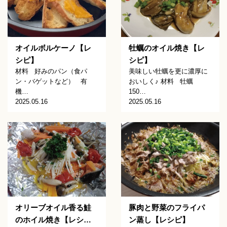
オイルボルケーノ【レ
牡蠣のオイル焼き【レ
シピ】
シピ】
材料 好みのパン（食パ
美味しい牡蠣を更に濃厚に
ン・バゲットなど） 有
おいしく♪ 材料 牡蠣
機…
150…
2025.05.16
2025.05.16
オリーブオイル香る鮭
豚肉と野菜のフライパ
のホイル焼き【レシ…
ン蒸し【レシピ】