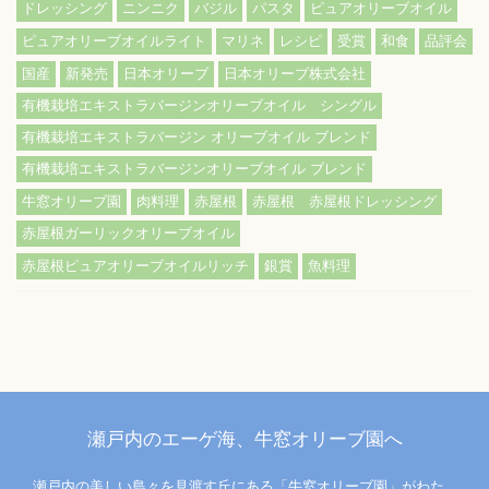
ドレッシング
ニンニク
バジル
パスタ
ピュアオリーブオイル
ピュアオリーブオイルライト
マリネ
レシピ
受賞
和食
品評会
国産
新発売
日本オリーブ
日本オリーブ株式会社
有機栽培エキストラバージンオリーブオイル シングル
有機栽培エキストラバージン オリーブオイル ブレンド
有機栽培エキストラバージンオリーブオイル ブレンド
牛窓オリーブ園
肉料理
赤屋根
赤屋根 赤屋根ドレッシング
赤屋根ガーリックオリーブオイル
赤屋根ピュアオリーブオイルリッチ
銀賞
魚料理
瀬戸内のエーゲ海、牛窓オリーブ園へ
瀬戸内の美しい島々を見渡す丘にある「牛窓オリーブ園」がわた