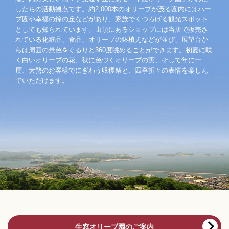
したちの活動拠点です。約2,000本のオリーブが茂る園内にはハー
ブ園や幸福の鐘の丘などがあり、家族でくつろげる観光スポット
としても知られています。山頂にあるショップには当店で販売さ
れている化粧品、食品、オリーブの鉢植えなどが並び、展望台か
らは周囲の景色をぐるりと360度眺めることができます。初夏に咲
く白いオリーブの花、秋に色づくオリーブの実、そして年に一
度、大勢のお客様でにぎわう収穫祭と、四季折々の表情を楽しん
でいただけます。
牛窓オリーブ園のご案内