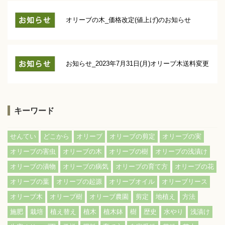
オリーブの木_価格改定(値上げ)のお知らせ
お知らせ_2023年7月31日(月)オリーブ木送料変更
キーワード
せんてい
どこから
オリーブ
オリーブの剪定
オリーブの実
オリーブの害虫
オリーブの木
オリーブの樹
オリーブの浅漬け
オリーブの漬物
オリーブの病気
オリーブの育て方
オリーブの花
オリーブの葉
オリーブの起源
オリーブオイル
オリーブリース
オリーブ木
オリーブ樹
オリーブ農園
剪定
地植え
方法
施肥
栽培
植え替え
植木
植木鉢
樹
歴史
水やり
浅漬け