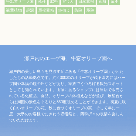
牛窓オリーブ園
発祥
肥料
育て方
自家受粉
花粉
苗木
観葉植物
起源
重複受精
鉢植え
防除
駆除
瀬戸内のエーゲ海、牛窓オリーブ園へ
瀬戸内の美しい島々を見渡す丘にある「牛窓オリーブ園」がわた
したちの活動拠点です。約2,000本のオリーブが茂る園内にはハー
ブ園や幸福の鐘の丘などがあり、家族でくつろげる観光スポット
としても知られています。山頂にあるショップには当店で販売さ
れている化粧品、食品、オリーブの鉢植えなどが並び、展望台か
らは周囲の景色をぐるりと360度眺めることができます。初夏に咲
く白いオリーブの花、秋に色づくオリーブの実、そして年に一
度、大勢のお客様でにぎわう収穫祭と、四季折々の表情を楽しん
でいただけます。