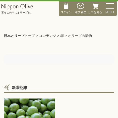
M
E
ログイン
注文履歴
カゴを見る
MENU
暮らしの中にオリーブを。
N
U
日本オリーブトップ
>
コンテンツ
>
樹
>
オリーブの漬物
新着記事