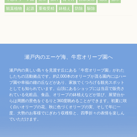
観葉植物
起源
重複受精
鉢植え
防除
駆除
瀬戸内のエーゲ海、牛窓オリーブ園へ
瀬戸内の美しい島々を見渡す丘にある「牛窓オリーブ園」がわた
したちの活動拠点です。約2,000本のオリーブが茂る園内にはハー
ブ園や幸福の鐘の丘などがあり、家族でくつろげる観光スポット
としても知られています。山頂にあるショップには当店で販売さ
れている化粧品、食品、オリーブの鉢植えなどが並び、展望台か
らは周囲の景色をぐるりと360度眺めることができます。初夏に咲
く白いオリーブの花、秋に色づくオリーブの実、そして年に一
度、大勢のお客様でにぎわう収穫祭と、四季折々の表情を楽しん
でいただけます。