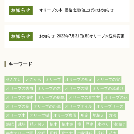
オリーブの木_価格改定(値上げ)のお知らせ
お知らせ_2023年7月31日(月)オリーブ木送料変更
キーワード
せんてい
どこから
オリーブ
オリーブの剪定
オリーブの実
オリーブの害虫
オリーブの木
オリーブの樹
オリーブの浅漬け
オリーブの漬物
オリーブの病気
オリーブの育て方
オリーブの花
オリーブの葉
オリーブの起源
オリーブオイル
オリーブリース
オリーブ木
オリーブ樹
オリーブ農園
剪定
地植え
方法
施肥
栽培
植え替え
植木
植木鉢
樹
歴史
水やり
浅漬け
牛窓オリーブ園
発祥
肥料
育て方
自家受粉
花粉
苗木