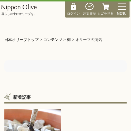
M
E
ログイン
注文履歴
カゴを見る
MENU
暮らしの中にオリーブを。
N
U
日本オリーブトップ
>
コンテンツ
>
樹
>
オリーブの病気
新着記事