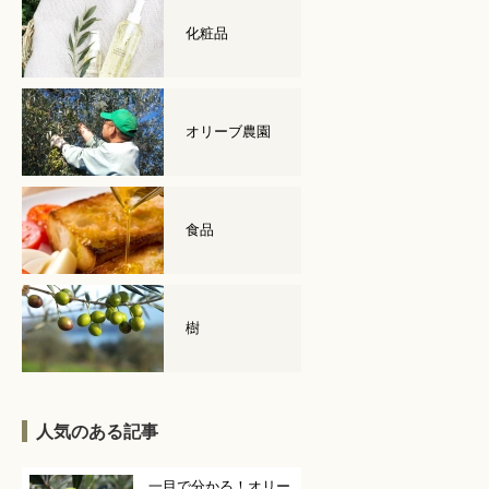
化粧品
オリーブ農園
食品
樹
人気のある記事
一目で分かる！オリー