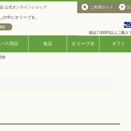
品 公式オンラインショップ
ご利用ガイド
ご利用ガイド
注
しの中にオリーブを。
税込7,000円以上ご購
バス用品
食品
ギフト
オリーブ木
受粉