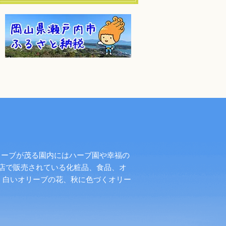
リーブが茂る園内にはハーブ園や幸福の
店で販売されている化粧品、食品、オ
く白いオリーブの花、秋に色づくオリー