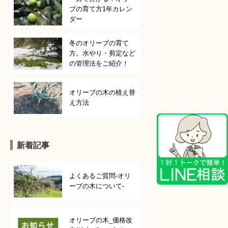
ブの育て方1年カレン
ダー
冬のオリーブの育て
方。水やり・剪定など
の管理法をご紹介！
オリーブの木の植え替
え方法
新着記事
よくあるご質問-オリ
ーブの木について-
オリーブの木_価格改