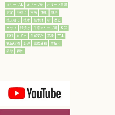
オリーブ木
オリーブ樹
オリーブ農園
剪定
地植え
方法
施肥
栽培
植え替え
植木
植木鉢
樹
歴史
水やり
浅漬け
牛窓オリーブ園
発祥
肥料
育て方
自家受粉
花粉
苗木
観葉植物
起源
重複受精
鉢植え
防除
駆除