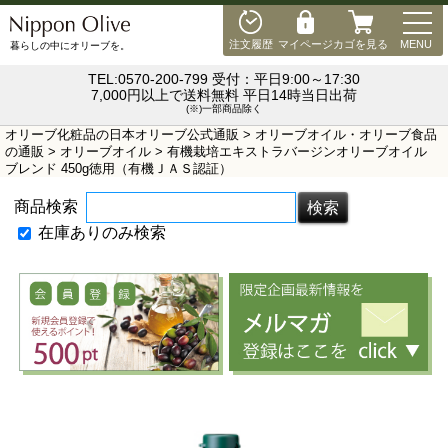
MEN
注文履歴
マイページ
カゴを見る
MENU
暮らしの中にオリーブを。
TEL:0570-200-799 受付：平日9:00～17:30
7,000円以上で送料無料 平日14時当日出荷
(※)一部商品除く
オリーブ化粧品の日本オリーブ公式通販
>
オリーブオイル・オリーブ食品
の通販
>
オリーブオイル
> 有機栽培エキストラバージンオリーブオイル
ブレンド 450g徳用（有機ＪＡＳ認証）
商品検索
在庫ありのみ検索