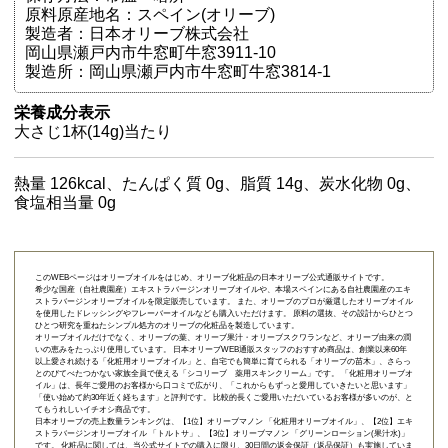
原料原産地名：スペイン(オリーブ)
製造者：日本オリーブ株式会社
岡山県瀬戸内市牛窓町牛窓3911-10
製造所：岡山県瀬戸内市牛窓町牛窓3814-1
栄養成分表示
大さじ1杯(14g)当たり
熱量 126kcal、たんぱく質 0g、脂質 14g、炭水化物 0g、
食塩相当量 0g
このWEBページはオリーブオイルをはじめ、オリーブ化粧品の日本オリーブ公式通販サイトです。
希少な国産（自社農園産）エキストラバージンオリーブオイルや、本場スペインにある自社農園産のエキ
ストラバージンオリーブオイルを限定販売しています。 また、オリーブのプロが厳選したオリーブオイル
を使用したドレッシングやフレーバーオイルなども購入いただけます。 原料の選抜、その設計からひとつ
ひとつ研究を重ねたシンプル処方のオリーブの化粧品を製造しています。
オリーブオイルだけでなく、オリーブの葉、オリーブ果汁・オリーブスクワランなど、オリーブ由来の潤
いの恵みをたっぷり使用しています。 日本オリーブWEB通販スタッフのおすすめ商品は、創業以来60年
以上愛され続ける「
化粧用オリーブオイル
」と、自宅でも簡単に育てられる「
オリーブの苗木
」、さらっ
とのびてべたつかない家族全員で使える「
シコリーブ 薬用スキンクリーム
」です。 「化粧用オリーブオ
イル」は、長年ご愛用のお客様から口コミで広がり、「これからもずっと愛用していきたいと思います」
「使い始めて約30年近く経ちます」と評判です。 比較的長くご愛用いただいているお客様が多いのが、と
てもうれしいイチオシ商品です。
日本オリーブの売上数量ランキングは、【1位】オリーブマノン 「
化粧用オリーブオイル
」、【2位】
エキ
ストラバージンオリーブオイル 「トルトサ」
、【3位】
オリーブマノン 「グリーンローション(果汁水)」
です。 化粧品に関しては、当公式サイトでの購入に限り、
30日間の返金保証（返品保証）
も実施していま