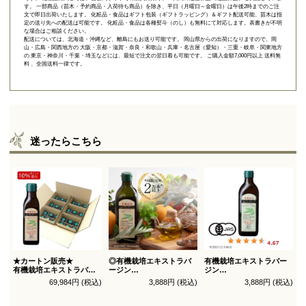
す。 一部商品（苗木・予約商品・入荷待ち商品）を除き、平日（月曜日～金曜日）は午後2時までのご注
文で即日出荷いたします。 化粧品・食品はギフト包装（ギフトラッピング）＆ギフト配送可能、苗木は指
定の送り先への配送は可能です。 化粧品・食品は各種熨斗（のし）も無料にて対応します。表書きが不明
な場合はご相談ください。
配送については、北海道・沖縄など、離島にもお送り可能です。 岡山県からの出荷になりますので、岡
山・広島・関西地方の 大阪・京都・滋賀・奈良・和歌山・兵庫・名古屋（愛知）・三重・岐阜・関東地方
の 東京・神奈川・千葉・埼玉などには、最短で注文の翌日着も可能です。 ご購入金額7,000円以上 送料無
料 、全国送料一律です。
迷ったらこちら
★カートン販売★
◎有機栽培エキストラバ
有機栽培エキストラバー
有機栽培エキストラバー
ージン
ジン
ジン
オリーブオイル ブレンド
オリーブオイル シングル
69,984円 (税込)
3,888円 (税込)
3,888円 (税込)
オリーブオイル ブレンド
450g
450g徳用
180g×36本_送料無料
（有機ＪＡＳ認証）
（有機ＪＡＳ認証）