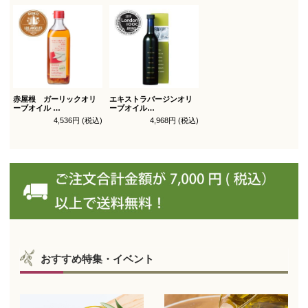
赤屋根 ガーリックオリ
エキストラバージンオリ
ーブオイル
ーブオイル
450g徳用
トルトサ 450g 1本箱入
4,536円 (税込)
4,968円 (税込)
（スペイン自社農園産）