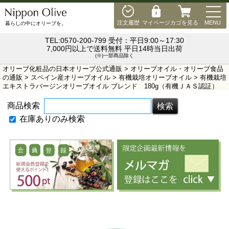
MEN
注文履歴
マイページ
カゴを見る
MENU
暮らしの中にオリーブを。
TEL:0570-200-799 受付：平日9:00～17:30
7,000円以上で送料無料 平日14時当日出荷
(※)一部商品除く
オリーブ化粧品の日本オリーブ公式通販
>
オリーブオイル・オリーブ食品
の通販
>
スペイン産オリーブオイル
>
有機栽培オリーブオイル
> 有機栽培
エキストラバージンオリーブオイル ブレンド 180g（有機ＪＡＳ認証）
商品検索
在庫ありのみ検索