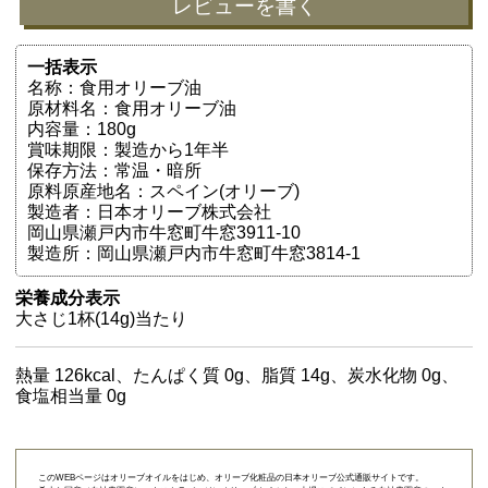
レビューを書く
一括表示
名称：食用オリーブ油
原材料名：食用オリーブ油
内容量：180g
賞味期限：製造から1年半
保存方法：常温・暗所
原料原産地名：スペイン(オリーブ)
製造者：日本オリーブ株式会社
岡山県瀬戸内市牛窓町牛窓3911-10
製造所：岡山県瀬戸内市牛窓町牛窓3814-1
栄養成分表示
大さじ1杯(14g)当たり
熱量 126kcal、たんぱく質 0g、脂質 14g、炭水化物 0g、
食塩相当量 0g
このWEBページはオリーブオイルをはじめ、オリーブ化粧品の日本オリーブ公式通販サイトです。