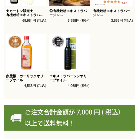
★カートン販売★
◎有機栽培エキストラバ
有機栽培エキストラバー
有機栽培エキストラバー
ージン
ジン
ジン
オリーブオイル ブレンド
オリーブオイル シングル
69,984円 (税込)
3,888円 (税込)
3,888円 (税込)
オリーブオイル ブレンド
450g
450g徳用
180g×36本_送料無料
（有機ＪＡＳ認証）
（有機ＪＡＳ認証）
赤屋根 ガーリックオリ
エキストラバージンオリ
ーブオイル
ーブオイル
450g徳用
トルトサ 450g 1本箱入
4,536円 (税込)
4,968円 (税込)
（スペイン自社農園産）