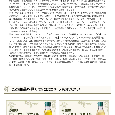
希少な国産（自社農園産）エキストラバージンオリーブオイルや、本場スペインにある自社農園産のエキ
ストラバージンオリーブオイルを限定販売しています。 また、オリーブのプロが厳選したオリーブオイル
を使用したドレッシングやフレーバーオイルなども購入いただけます。 原料の選抜、その設計からひとつ
ひとつ研究を重ねたシンプル処方のオリーブの化粧品を製造しています。
オリーブオイルだけでなく、オリーブの葉、オリーブ果汁・オリーブスクワランなど、オリーブ由来の潤
いの恵みをたっぷり使用しています。 日本オリーブWEB通販スタッフのおすすめ商品は、創業以来60年
以上愛され続ける「
化粧用オリーブオイル
」と、自宅でも簡単に育てられる「
オリーブの苗木
」、さらっ
とのびてべたつかない家族全員で使える「
シコリーブ 薬用スキンクリーム
」です。 「化粧用オリーブオ
イル」は、長年ご愛用のお客様から口コミで広がり、「これからもずっと愛用していきたいと思います」
「使い始めて約30年近く経ちます」と評判です。 比較的長くご愛用いただいているお客様が多いのが、と
てもうれしいイチオシ商品です。
日本オリーブの売上数量ランキングは、【1位】オリーブマノン 「
化粧用オリーブオイル
」、【2位】
エキ
ストラバージンオリーブオイル 「トルトサ」
、【3位】
オリーブマノン 「グリーンローション(果汁水)」
です。 化粧品に関しては、当公式サイトでの購入に限り、
30日間の返金保証（返品保証）
も実施していま
す。 一部商品（苗木・予約商品・入荷待ち商品）を除き、平日（月曜日～金曜日）は午後2時までのご注
文で即日出荷、土曜日は午後12時までのご注文で当日出荷いたします。 化粧品・食品はギフト包装（ギフ
トラッピング）＆ギフト配送可能、苗木は指定の送り先への配送は可能です。 化粧品・食品は各種熨斗
（のし）も無料にて対応します。表書きが不明な場合はご相談ください。
配送については、北海道・沖縄など、離島にもお送り可能です。 岡山県からの出荷になりますので、岡
山・広島・関西地方の 大阪・京都・滋賀・奈良・和歌山・兵庫・名古屋（愛知）・三重・岐阜・関東地方
の 東京・神奈川・千葉・埼玉などには、最短で注文の翌日着も可能です。 ご購入金額7,000円以上 送料無
料 、全国送料一律です。
この商品を見た方にはコチラもオススメ