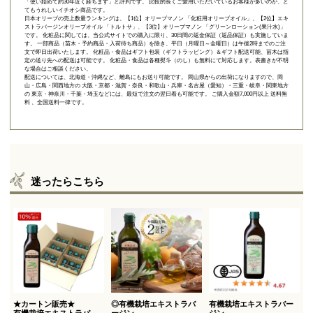
「使い始めて約30年近く経ちます」と評判です。 比較的長くご愛用いただいているお客様が多いのが、と
てもうれしいイチオシ商品です。
日本オリーブの売上数量ランキングは、【1位】オリーブマノン 「
化粧用オリーブオイル
」、【2位】
エキ
ストラバージンオリーブオイル 「トルトサ」
、【3位】
オリーブマノン 「グリーンローション(果汁水)」
です。 化粧品に関しては、当公式サイトでの購入に限り、
30日間の返金保証（返品保証）
も実施していま
す。 一部商品（苗木・予約商品・入荷待ち商品）を除き、平日（月曜日～金曜日）は午後2時までのご注
文で即日出荷いたします。 化粧品・食品はギフト包装（ギフトラッピング）＆ギフト配送可能、苗木は指
定の送り先への配送は可能です。 化粧品・食品は各種熨斗（のし）も無料にて対応します。表書きが不明
な場合はご相談ください。
配送については、北海道・沖縄など、離島にもお送り可能です。 岡山県からの出荷になりますので、岡
山・広島・関西地方の 大阪・京都・滋賀・奈良・和歌山・兵庫・名古屋（愛知）・三重・岐阜・関東地方
の 東京・神奈川・千葉・埼玉などには、最短で注文の翌日着も可能です。 ご購入金額7,000円以上 送料無
料 、全国送料一律です。
迷ったらこちら
★カートン販売★
◎有機栽培エキストラバ
有機栽培エキストラバー
有機栽培エキストラバー
ージン
ジン