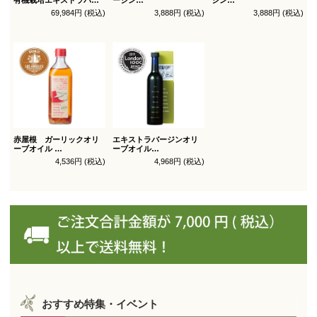
ジン
オリーブオイル ブレンド
オリーブオイル シングル
69,984円 (税込)
3,888円 (税込)
3,888円 (税込)
オリーブオイル ブレンド
450g
450g徳用
180g×36本_送料無料
（有機ＪＡＳ認証）
（有機ＪＡＳ認証）
赤屋根 ガーリックオリ
エキストラバージンオリ
ーブオイル
ーブオイル
450g徳用
トルトサ 450g 1本箱入
4,536円 (税込)
4,968円 (税込)
（スペイン自社農園産）