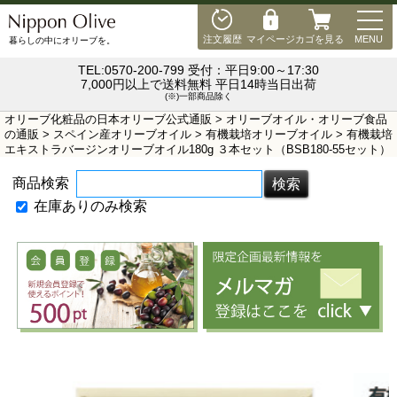
MEN
注文履歴
マイページ
カゴを見る
MENU
暮らしの中にオリーブを。
TEL:0570-200-799 受付：平日9:00～17:30
7,000円以上で送料無料 平日14時当日出荷
(※)一部商品除く
オリーブ化粧品の日本オリーブ公式通販
>
オリーブオイル・オリーブ食品
の通販
>
スペイン産オリーブオイル
>
有機栽培オリーブオイル
> 有機栽培
エキストラバージンオリーブオイル180g ３本セット（BSB180-55セット）
商品検索
在庫ありのみ検索