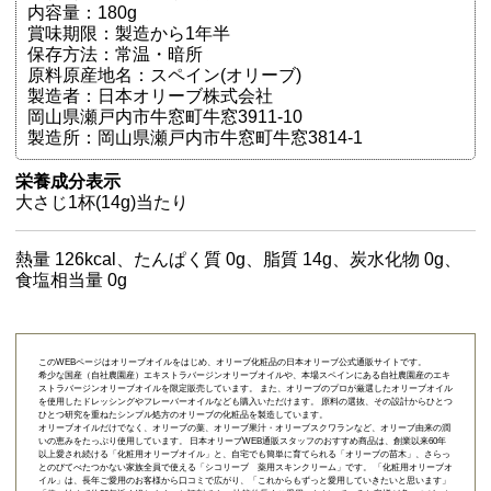
内容量：180g
賞味期限：製造から1年半
保存方法：常温・暗所
原料原産地名：スペイン(オリーブ)
製造者：日本オリーブ株式会社
岡山県瀬戸内市牛窓町牛窓3911-10
製造所：岡山県瀬戸内市牛窓町牛窓3814-1
栄養成分表示
大さじ1杯(14g)当たり
熱量 126kcal、たんぱく質 0g、脂質 14g、炭水化物 0g、
食塩相当量 0g
このWEBページはオリーブオイルをはじめ、オリーブ化粧品の日本オリーブ公式通販サイトです。
希少な国産（自社農園産）エキストラバージンオリーブオイルや、本場スペインにある自社農園産のエキ
ストラバージンオリーブオイルを限定販売しています。 また、オリーブのプロが厳選したオリーブオイル
を使用したドレッシングやフレーバーオイルなども購入いただけます。 原料の選抜、その設計からひとつ
ひとつ研究を重ねたシンプル処方のオリーブの化粧品を製造しています。
オリーブオイルだけでなく、オリーブの葉、オリーブ果汁・オリーブスクワランなど、オリーブ由来の潤
いの恵みをたっぷり使用しています。 日本オリーブWEB通販スタッフのおすすめ商品は、創業以来60年
以上愛され続ける「
化粧用オリーブオイル
」と、自宅でも簡単に育てられる「
オリーブの苗木
」、さらっ
とのびてべたつかない家族全員で使える「
シコリーブ 薬用スキンクリーム
」です。 「化粧用オリーブオ
イル」は、長年ご愛用のお客様から口コミで広がり、「これからもずっと愛用していきたいと思います」