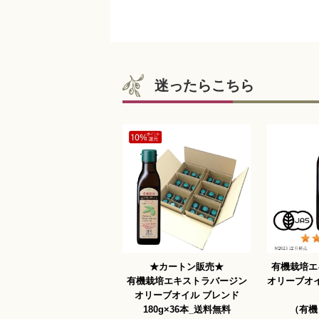
迷ったらこちら
★カートン販売★
有機栽培エ
有機栽培エキストラバージン
オリーブオイ
オリーブオイル ブレンド
180g×36本_送料無料
（有機