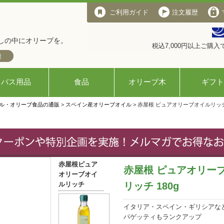
ご利用ガイド
注文履歴
しの中にオリーブを。
税込7,000円以上ご購
バス用品
食品
オリーブ木
ギフト
ル・オリーブ食品の通販
>
スペイン産オリーブオイル
> 赤屋根 ピュアオリーブオイルリッチ 
赤屋根ピュア
赤屋根 ピュアオリー
オリーブオイ
ルリッチ
リッチ 180g
イタリア・スペイン・ギリシアな
パゲッティもランクアップ