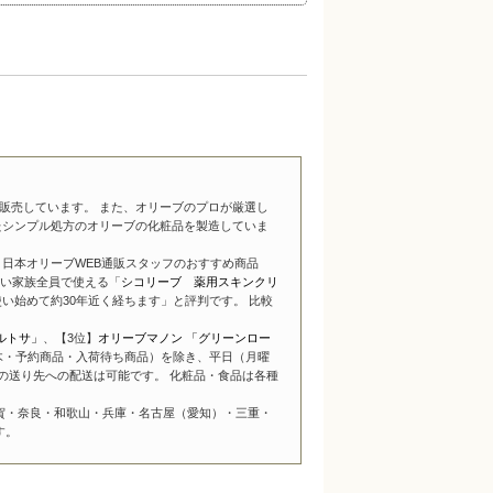
販売しています。 また、オリーブのプロが厳選し
たシンプル処方のオリーブの化粧品を製造していま
日本オリーブWEB通販スタッフのおすすめ商品
い家族全員で使える「
シコリーブ 薬用スキンクリ
い始めて約30年近く経ちます」と評判です。 比較
ルトサ」
、【3位】
オリーブマノン 「グリーンロー
木・予約商品・入荷待ち商品）を除き、平日（月曜
の送り先への配送は可能です。 化粧品・食品は各種
賀・奈良・和歌山・兵庫・名古屋（愛知）・三重・
す。