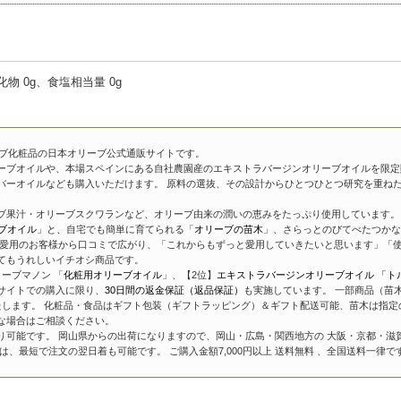
水化物 0g、食塩相当量 0g
ーブ化粧品の日本オリーブ公式通販サイトです。
ーブオイルや、本場スペインにある自社農園産のエキストラバージンオリーブオイルを限定
バーオイルなども購入いただけます。 原料の選抜、その設計からひとつひとつ研究を重ね
ブ果汁・オリーブスクワランなど、オリーブ由来の潤いの恵みをたっぷり使用しています。 
ブオイル
」と、自宅でも簡単に育てられる「
オリーブの苗木
」、さらっとのびてべたつかな
愛用のお客様から口コミで広がり、「これからもずっと愛用していきたいと思います」「使
てもうれしいイチオシ商品です。
ーブマノン 「
化粧用オリーブオイル
」、【2位】
エキストラバージンオリーブオイル 「ト
サイトでの購入に限り、
30日間の返金保証（返品保証）
も実施しています。 一部商品（苗
たします。 化粧品・食品はギフト包装（ギフトラッピング）＆ギフト配送可能、苗木は指定
な場合はご相談ください。
り可能です。 岡山県からの出荷になりますので、岡山・広島・関西地方の 大阪・京都・滋
、最短で注文の翌日着も可能です。 ご購入金額7,000円以上 送料無料 、全国送料一律で