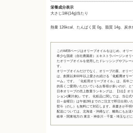
栄養成分表示
大さじ1杯(14g)当たり
熱量 126kcal、たんぱく質 0g、脂質 14g、炭
このWEBページはオリーブオイルをはじめ、オリ
希少な国産（自社農園産）エキストラバージンオリ
たオリーブオイルを使用したドレッシングやフレー
す。
オリーブオイルだけでなく、オリーブの葉、オリー
は、創業以来60年以上愛され続ける「
化粧用オリー
ーム
」です。 「化粧用オリーブオイル」は、長年ご
的長くご愛用いただいているお客様が多いのが、と
日本オリーブの売上数量ランキングは、【1位】オリ
ション(果汁水)」
です。 化粧品に関しては、当公式
日～金曜日）は午後2時までのご注文で即日出荷い
熨斗（のし）も無料にて対応します。表書きが不明
配送については、北海道・沖縄など、離島にもお送
岐阜・関東地方の 東京・神奈川・千葉・埼玉などには