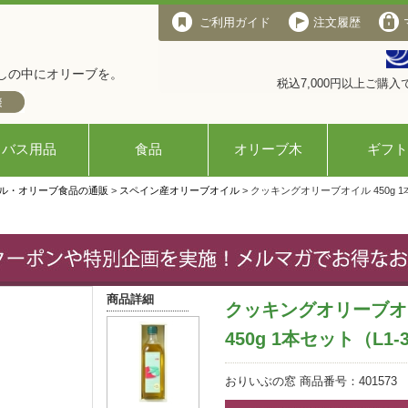
ご利用ガイド
注文履歴
しの中にオリーブを。
税込7,000円以上ご購
バス用品
食品
オリーブ木
ギフト
ル・オリーブ食品の通販
>
スペイン産オリーブオイル
> クッキングオリーブオイル 450g 1
商品詳細
クッキングオリーブオ
450g 1本セット（L1
おりいぶの窓 商品番号：401573