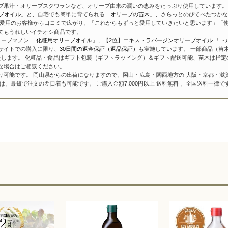
ブ果汁・オリーブスクワランなど、オリーブ由来の潤いの恵みをたっぷり使用しています。 
ブオイル
」と、自宅でも簡単に育てられる「
オリーブの苗木
」、さらっとのびてべたつかな
愛用のお客様から口コミで広がり、「これからもずっと愛用していきたいと思います」「使
てもうれしいイチオシ商品です。
ーブマノン 「
化粧用オリーブオイル
」、【2位】
エキストラバージンオリーブオイル 「ト
サイトでの購入に限り、
30日間の返金保証（返品保証）
も実施しています。 一部商品（苗
たします。 化粧品・食品はギフト包装（ギフトラッピング）＆ギフト配送可能、苗木は指定
な場合はご相談ください。
り可能です。 岡山県からの出荷になりますので、岡山・広島・関西地方の 大阪・京都・滋
、最短で注文の翌日着も可能です。 ご購入金額7,000円以上 送料無料 、全国送料一律で