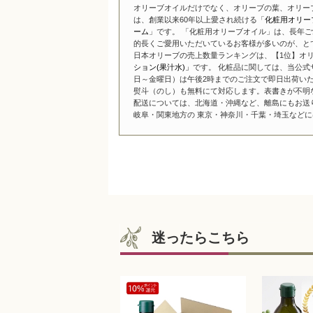
オリーブオイルだけでなく、オリーブの葉、オリー
は、創業以来60年以上愛され続ける「
化粧用オリー
ーム
」です。 「化粧用オリーブオイル」は、長年ご
的長くご愛用いただいているお客様が多いのが、と
日本オリーブの売上数量ランキングは、【1位】オリ
ション(果汁水)」
です。 化粧品に関しては、当公式
日～金曜日）は午後2時までのご注文で即日出荷い
熨斗（のし）も無料にて対応します。表書きが不明
配送については、北海道・沖縄など、離島にもお送
岐阜・関東地方の 東京・神奈川・千葉・埼玉などには
迷ったらこちら