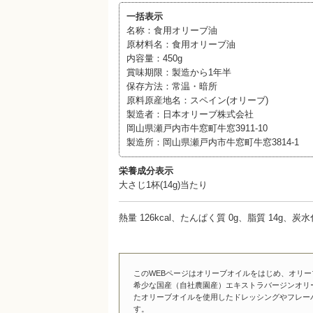
一括表示
名称：食用オリーブ油
原材料名：食用オリーブ油
内容量：450g
賞味期限：製造から1年半
保存方法：常温・暗所
原料原産地名：スペイン(オリーブ)
製造者：日本オリーブ株式会社
岡山県瀬戸内市牛窓町牛窓3911-10
製造所：岡山県瀬戸内市牛窓町牛窓3814-1
栄養成分表示
大さじ1杯(14g)当たり
熱量 126kcal、たんぱく質 0g、脂質 14g、炭
このWEBページはオリーブオイルをはじめ、オリ
希少な国産（自社農園産）エキストラバージンオリ
たオリーブオイルを使用したドレッシングやフレー
す。