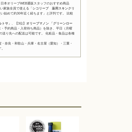
日本オリーブWEB通販スタッフのおすすめ商品
い家族全員で使える「
シコリーブ 薬用スキンクリ
い始めて約30年近く経ちます」と評判です。 比較
ルトサ」
、【3位】
オリーブマノン 「グリーンロー
木・予約商品・入荷待ち商品）を除き、平日（月曜
の送り先への配送は可能です。 化粧品・食品は各種
賀・奈良・和歌山・兵庫・名古屋（愛知）・三重・
す。