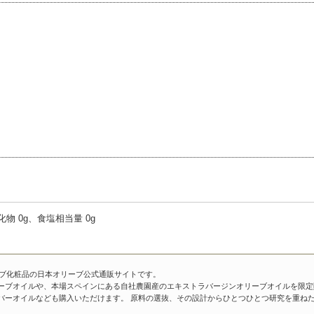
水化物 0g、食塩相当量 0g
ーブ化粧品の日本オリーブ公式通販サイトです。
ーブオイルや、本場スペインにある自社農園産のエキストラバージンオリーブオイルを限定
バーオイルなども購入いただけます。 原料の選抜、その設計からひとつひとつ研究を重ね