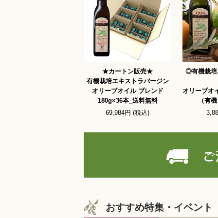
★カートン販売★
◎有機栽培
有機栽培エキストラバージン
オリーブオイル ブレンド
オリーブオイ
180g×36本_送料無料
（有機
69,984円 (税込)
3,8