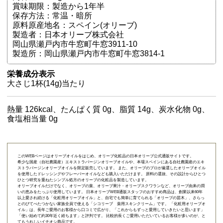
賞味期限：製造から1年半
保存方法：常温・暗所
原料原産地名：スペイン(オリーブ)
製造者：日本オリーブ株式会社
岡山県瀬戸内市牛窓町牛窓3911-10
製造所：岡山県瀬戸内市牛窓町牛窓3814-1
栄養成分表示
大さじ1杯(14g)当たり
熱量 126kcal、たんぱく質 0g、脂質 14g、炭水化物 0g、
食塩相当量 0g
このWEBページはオリーブオイルをはじめ、オリーブ化粧品の日本オリーブ公式通販サイトです。
希少な国産（自社農園産）エキストラバージンオリーブオイルや、本場スペインにある自社農園産のエキ
ストラバージンオリーブオイルを限定販売しています。 また、オリーブのプロが厳選したオリーブオイル
を使用したドレッシングやフレーバーオイルなども購入いただけます。 原料の選抜、その設計からひとつ
ひとつ研究を重ねたシンプル処方のオリーブの化粧品を製造しています。
オリーブオイルだけでなく、オリーブの葉、オリーブ果汁・オリーブスクワランなど、オリーブ由来の潤
いの恵みをたっぷり使用しています。 日本オリーブWEB通販スタッフのおすすめ商品は、創業以来60年
以上愛され続ける「
化粧用オリーブオイル
」と、自宅でも簡単に育てられる「
オリーブの苗木
」、さらっ
とのびてべたつかない家族全員で使える「
シコリーブ 薬用スキンクリーム
」です。 「化粧用オリーブオ
イル」は、長年ご愛用のお客様から口コミで広がり、「これからもずっと愛用していきたいと思います」
「使い始めて約30年近く経ちます」と評判です。 比較的長くご愛用いただいているお客様が多いのが、と
てもうれしいイチオシ商品です。