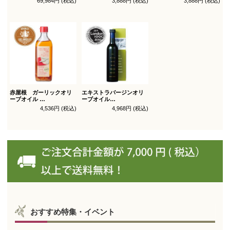
69,984円 (税込)
3,888円 (税込)
3,888円 (税込)
オリーブオイル ブレンド
450g
450g徳用
180g×36本_送料無料
（有機ＪＡＳ認証）
（有機ＪＡＳ認証）
赤屋根 ガーリックオリ
エキストラバージンオリ
ーブオイル
ーブオイル
450g徳用
トルトサ 450g 1本箱入
4,536円 (税込)
4,968円 (税込)
（スペイン自社農園産）