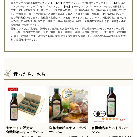
日本オリーブの売上数量ランキングは、【1位】オリーブマノン 「
化粧用オリーブオイル
」、【2位】
エキ
ストラバージンオリーブオイル 「トルトサ」
、【3位】
オリーブマノン 「グリーンローション(果汁水)」
です。 化粧品に関しては、当公式サイトでの購入に限り、
30日間の返金保証（返品保証）
も実施していま
す。 一部商品（苗木・予約商品・入荷待ち商品）を除き、平日（月曜日～金曜日）は午後2時までのご注
文で即日出荷いたします。 化粧品・食品はギフト包装（ギフトラッピング）＆ギフト配送可能、苗木は指
定の送り先への配送は可能です。 化粧品・食品は各種熨斗（のし）も無料にて対応します。表書きが不明
な場合はご相談ください。
配送については、北海道・沖縄など、離島にもお送り可能です。 岡山県からの出荷になりますので、岡
山・広島・関西地方の 大阪・京都・滋賀・奈良・和歌山・兵庫・名古屋（愛知）・三重・岐阜・関東地方
の 東京・神奈川・千葉・埼玉などには、最短で注文の翌日着も可能です。 ご購入金額7,000円以上 送料無
料 、全国送料一律です。
迷ったらこちら
★カートン販売★
◎有機栽培エキストラバ
有機栽培エキストラバー
有機栽培エキストラバー
ージン
ジン
ジン
オリーブオイル ブレンド
オリーブオイル シングル