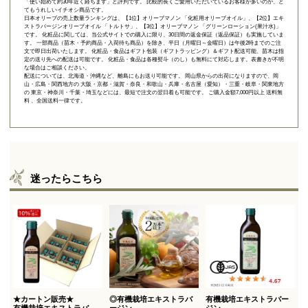
「使い始めて約30年近く経ちます」と評判です。 比較的長くご愛用いただいているお客様が多いのが、と
てもうれしいイチオシ商品です。
日本オリーブの売上数量ランキングは、【1位】オリーブマノン 「
化粧用オリーブオイル
」、【2位】
エキ
ストラバージンオリーブオイル 「トルトサ」
、【3位】
オリーブマノン 「グリーンローション(果汁水)」
です。 化粧品に関しては、当公式サイトでの購入に限り、
30日間の返金保証（返品保証）
も実施していま
す。 一部商品（苗木・予約商品・入荷待ち商品）を除き、平日（月曜日～金曜日）は午後2時までのご注
文で即日出荷いたします。 化粧品・食品はギフト包装（ギフトラッピング）＆ギフト配送可能、苗木は指
定の送り先への配送は可能です。 化粧品・食品は各種熨斗（のし）も無料にて対応します。表書きが不明
な場合はご相談ください。
配送については、北海道・沖縄など、離島にもお送り可能です。 岡山県からの出荷になりますので、岡
山・広島・関西地方の 大阪・京都・滋賀・奈良・和歌山・兵庫・名古屋（愛知）・三重・岐阜・関東地方
の 東京・神奈川・千葉・埼玉などには、最短で注文の翌日着も可能です。 ご購入金額7,000円以上 送料無
料 、全国送料一律です。
迷ったらこちら
★カートン販売★
◎有機栽培エキストラバ
有機栽培エキストラバー
有機栽培エキストラバー
ージン
ジン