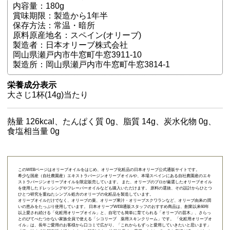
内容量：180g
賞味期限：製造から1年半
保存方法：常温・暗所
原料原産地名：スペイン(オリーブ)
製造者：日本オリーブ株式会社
岡山県瀬戸内市牛窓町牛窓3911-10
製造所：岡山県瀬戸内市牛窓町牛窓3814-1
栄養成分表示
大さじ1杯(14g)当たり
熱量 126kcal、たんぱく質 0g、脂質 14g、炭水化物 0g、
食塩相当量 0g
このWEBページはオリーブオイルをはじめ、オリーブ化粧品の日本オリーブ公式通販サイトです。
希少な国産（自社農園産）エキストラバージンオリーブオイルや、本場スペインにある自社農園産のエキ
ストラバージンオリーブオイルを限定販売しています。 また、オリーブのプロが厳選したオリーブオイル
を使用したドレッシングやフレーバーオイルなども購入いただけます。 原料の選抜、その設計からひとつ
ひとつ研究を重ねたシンプル処方のオリーブの化粧品を製造しています。
オリーブオイルだけでなく、オリーブの葉、オリーブ果汁・オリーブスクワランなど、オリーブ由来の潤
いの恵みをたっぷり使用しています。 日本オリーブWEB通販スタッフのおすすめ商品は、創業以来60年
以上愛され続ける「
化粧用オリーブオイル
」と、自宅でも簡単に育てられる「
オリーブの苗木
」、さらっ
とのびてべたつかない家族全員で使える「
シコリーブ 薬用スキンクリーム
」です。 「化粧用オリーブオ
イル」は、長年ご愛用のお客様から口コミで広がり、「これからもずっと愛用していきたいと思います」