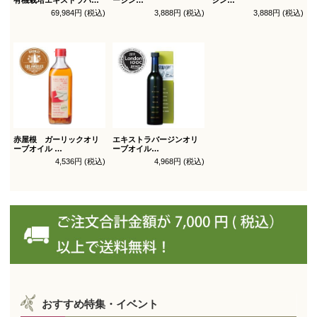
ジン
オリーブオイル ブレンド
オリーブオイル シングル
69,984円 (税込)
3,888円 (税込)
3,888円 (税込)
オリーブオイル ブレンド
450g
450g徳用
180g×36本_送料無料
（有機ＪＡＳ認証）
（有機ＪＡＳ認証）
赤屋根 ガーリックオリ
エキストラバージンオリ
ーブオイル
ーブオイル
450g徳用
トルトサ 450g 1本箱入
4,536円 (税込)
4,968円 (税込)
（スペイン自社農園産）