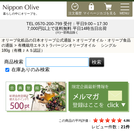
MEN
注文履歴
マイページ
カゴを見る
MENU
暮らしの中にオリーブを。
TEL:0570-200-799 受付：平日9:00～17:30
7,000円以上で送料無料 平日14時当日出荷
(※)一部商品除く
オリーブ化粧品の日本オリーブ公式通販
>
オリーブオイル・オリーブ食品
の通販
> 有機栽培エキストラバージンオリーブオイル シングル
180g（有機ＪＡＳ認証）
商品検索
在庫ありのみ検索
この商品の平均評価：
4.86
レビュー件数：
21件