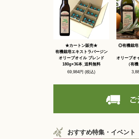
★カートン販売★
◎有機栽培
有機栽培エキストラバージン
オリーブオイル ブレンド
オリーブオイ
180g×36本_送料無料
（有機
69,984円 (税込)
3,8