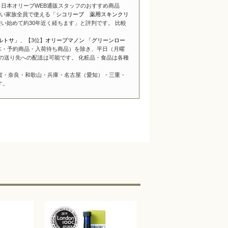
日本オリーブWEB通販スタッフのおすすめ商品
い家族全員で使える「
シコリーブ 薬用スキンクリ
い始めて約30年近く経ちます」と評判です。 比較
ルトサ」
、【3位】
オリーブマノン 「グリーンロー
木・予約商品・入荷待ち商品）を除き、平日（月曜
の送り先への配送は可能です。 化粧品・食品は各種
賀・奈良・和歌山・兵庫・名古屋（愛知）・三重・
す。