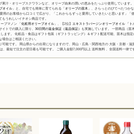
ブ果汁・オリーブスクワランなど、オリーブ由来の潤いの恵みをたっぷり使用しています。 
ブオイル
」と、自宅でも簡単に育てられる「
オリーブの苗木
」、さらっとのびてべたつかな
愛用のお客様から口コミで広がり、「これからもずっと愛用していきたいと思います」「使
てもうれしいイチオシ商品です。
ーブマノン 「
化粧用オリーブオイル
」、【2位】
エキストラバージンオリーブオイル 「ト
サイトでの購入に限り、
30日間の返金保証（返品保証）
も実施しています。 一部商品（苗
たします。 化粧品・食品はギフト包装（ギフトラッピング）＆ギフト配送可能、苗木は指定
な場合はご相談ください。
り可能です。 岡山県からの出荷になりますので、岡山・広島・関西地方の 大阪・京都・滋
、最短で注文の翌日着も可能です。 ご購入金額7,000円以上 送料無料 、全国送料一律で