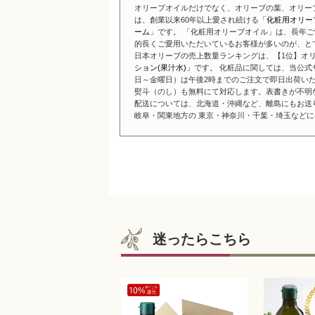
オリーブオイルだけでなく、オリーブの葉、オリー
は、創業以来60年以上愛され続ける「
化粧用オリー
ーム
」です。 「化粧用オリーブオイル」は、長年ご
的長くご愛用いただいているお客様が多いのが、と
日本オリーブの売上数量ランキングは、【1位】オリ
ション(果汁水)」
です。 化粧品に関しては、当公式
日～金曜日）は午後2時までのご注文で即日出荷い
熨斗（のし）も無料にて対応します。表書きが不明
配送については、北海道・沖縄など、離島にもお送
岐阜・関東地方の 東京・神奈川・千葉・埼玉などには
迷ったらこちら