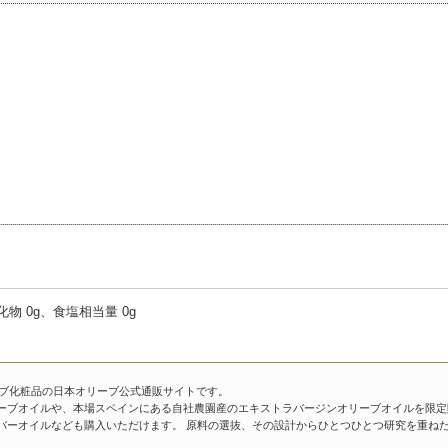
水化物 0g、食塩相当量 0g
ーブ化粧品の日本オリーブ公式通販サイトです。
ーブオイルや、本場スペインにある自社農園産のエキストラバージンオリーブオイルを限定
バーオイルなども購入いただけます。 原料の選抜、その設計からひとつひとつ研究を重ね