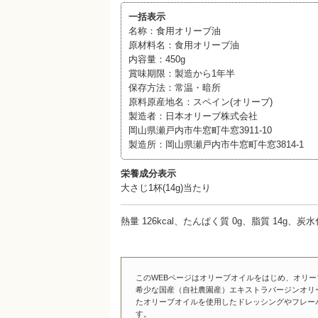
一括表示
名称：食用オリーブ油
原材料名：食用オリーブ油
内容量：450g
賞味期限：製造から1年半
保存方法：常温・暗所
原料原産地名：スペイン(オリーブ)
製造者：日本オリーブ株式会社
岡山県瀬戸内市牛窓町牛窓3911-10
製造所：岡山県瀬戸内市牛窓町牛窓3814-1
栄養成分表示
大さじ1杯(14g)当たり
熱量 126kcal、たんぱく質 0g、脂質 14g、炭
このWEBページはオリーブオイルをはじめ、オリ
希少な国産（自社農園産）エキストラバージンオリ
たオリーブオイルを使用したドレッシングやフレー
す。