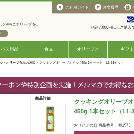
ご利用ガイド
注文履歴
しの中にオリーブを。
税込7,000円以上ご購
バス用品
食品
オリーブ木
ギフト
ル・オリーブ食品の通販
> クッキングオリーブオイル 450g 1本セット（L1-31セット）
商品詳細
クッキングオリーブオ
450g 1本セット（L1
おりいぶの窓 商品番号：401573