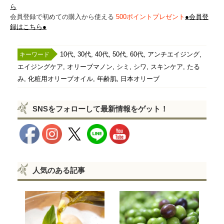
ら
会員登録で初めての購入から使える
500ポイントプレゼント
●会員登
録はこちら●
,
,
,
,
,
,
10代
30代
40代
50代
60代
アンチエイジング
,
,
,
,
,
エイジングケア
オリーブマノン
シミ
シワ
スキンケア
たる
,
,
,
み
化粧用オリーブオイル
年齢肌
日本オリーブ
SNSをフォローして最新情報をゲット！
人気のある記事