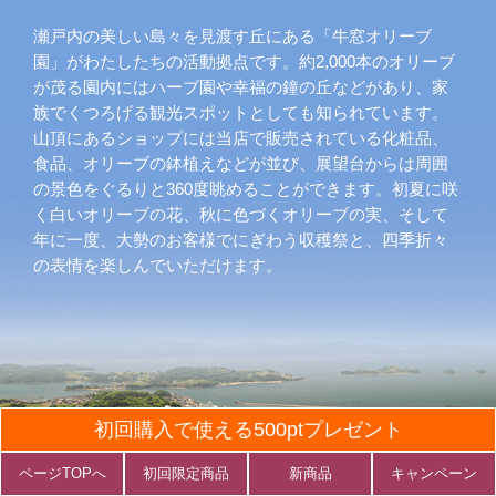
瀬戸内の美しい島々を見渡す丘にある「牛窓オリーブ
園」がわたしたちの活動拠点です。約2,000本のオリーブ
が茂る園内にはハーブ園や幸福の鐘の丘などがあり、家
族でくつろげる観光スポットとしても知られています。
山頂にあるショップには当店で販売されている化粧品、
食品、オリーブの鉢植えなどが並び、展望台からは周囲
の景色をぐるりと360度眺めることができます。初夏に咲
く白いオリーブの花、秋に色づくオリーブの実、そして
年に一度、大勢のお客様でにぎわう収穫祭と、四季折々
の表情を楽しんでいただけます。
初回購入で使える500ptプレゼント
ページTOPへ
初回限定商品
新商品
キャンペーン