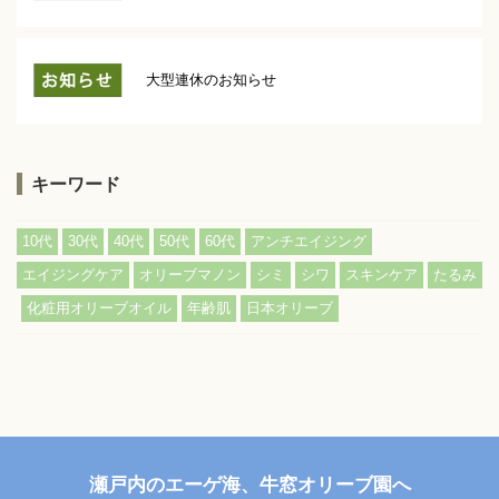
大型連休のお知らせ
キーワード
,
,
,
,
,
,
10代
30代
40代
50代
60代
アンチエイジング
,
,
,
,
,
エイジングケア
オリーブマノン
シミ
シワ
スキンケア
たるみ
,
,
,
化粧用オリーブオイル
年齢肌
日本オリーブ
瀬戸内のエーゲ海、牛窓オリーブ園へ