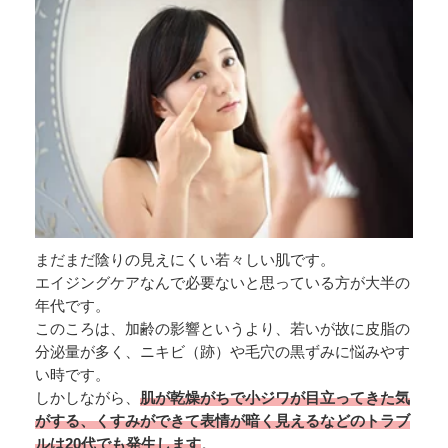
まだまだ陰りの見えにくい若々しい肌です。
エイジングケアなんで必要ないと思っている方が大半の
年代です。
このころは、加齢の影響というより、若いが故に皮脂の
分泌量が多く、ニキビ（跡）や毛穴の黒ずみに悩みやす
い時です。
しかしながら、
肌が乾燥がちで小ジワが目立ってきた気
がする、くすみができて表情が暗く見えるなどのトラブ
ルは20代でも発生します
。