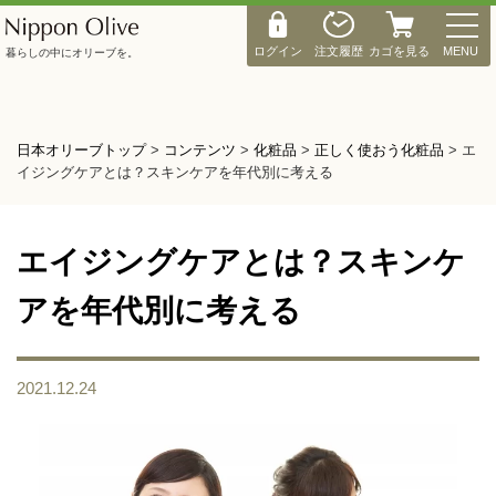
M
E
ログイン
注文履歴
カゴを見る
MENU
暮らしの中にオリーブを。
N
U
日本オリーブトップ
>
コンテンツ
>
化粧品
>
正しく使おう化粧品
>
エ
イジングケアとは？スキンケアを年代別に考える
エイジングケアとは？スキンケ
アを年代別に考える
2021.12.24