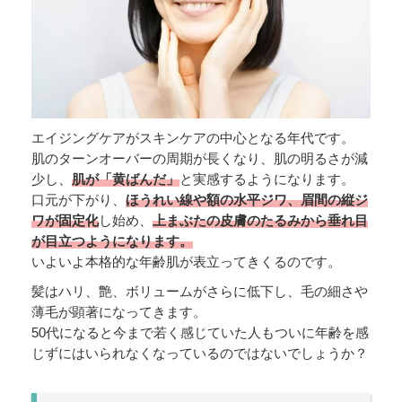
エイジングケアがスキンケアの中心となる年代です。
肌のターンオーバーの周期が長くなり、肌の明るさが減
少し、
肌が「黄ばんだ」
と実感するようになります。
口元が下がり、
ほうれい線や額の水平ジワ、眉間の縦ジ
ワが固定化
し始め、
上まぶたの皮膚のたるみから垂れ目
が目立つようになります。
いよいよ本格的な年齢肌が表立ってきくるのです。
髪はハリ、艶、ボリュームがさらに低下し、毛の細さや
薄毛が顕著になってきます。
50代になると今まで若く感じていた人もついに年齢を感
じずにはいられなくなっているのではないでしょうか？