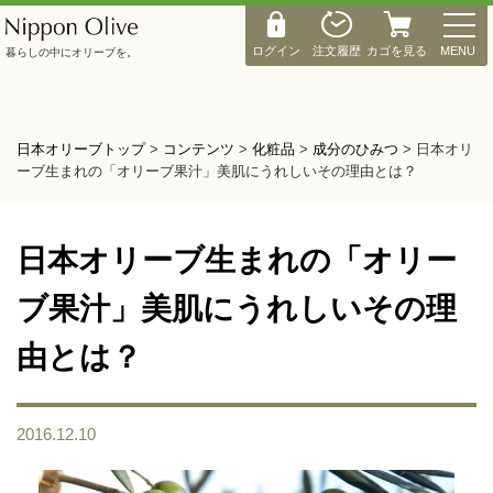
M
E
ログイン
注文履歴
カゴを見る
MENU
暮らしの中にオリーブを。
N
U
日本オリーブトップ
>
コンテンツ
>
化粧品
>
成分のひみつ
>
日本オリ
ーブ生まれの「オリーブ果汁」美肌にうれしいその理由とは？
日本オリーブ生まれの「オリー
ブ果汁」美肌にうれしいその理
由とは？
2016.12.10