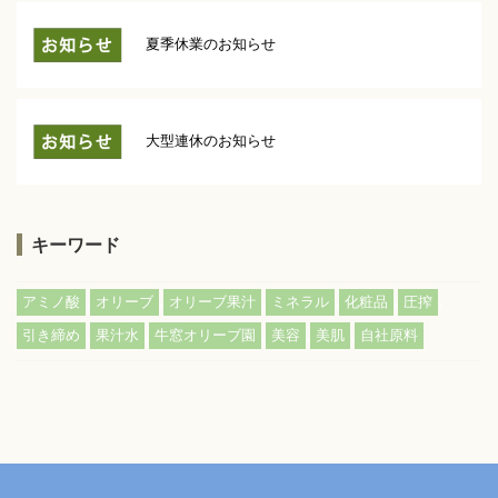
夏季休業のお知らせ
大型連休のお知らせ
キーワード
,
,
,
,
,
,
アミノ酸
オリーブ
オリーブ果汁
ミネラル
化粧品
圧搾
,
,
,
,
,
引き締め
果汁水
牛窓オリーブ園
美容
美肌
自社原料