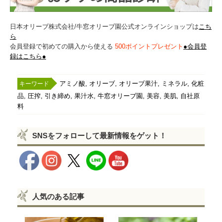
日本オリーブ株式会社/牛窓オリーブ園公式オンラインショップは
こち
ら
会員登録で初めての購入から使える
500ポイントプレゼント
●会員登
録はこちら●
,
,
,
,
アミノ酸
オリーブ
オリーブ果汁
ミネラル
化粧
,
,
,
,
,
,
,
品
圧搾
引き締め
果汁水
牛窓オリーブ園
美容
美肌
自社原
料
SNSをフォローして最新情報をゲット！
人気のある記事