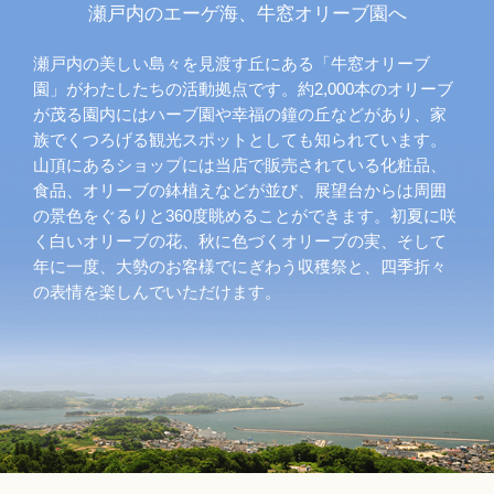
瀬戸内のエーゲ海、牛窓オリーブ園へ
瀬戸内の美しい島々を見渡す丘にある「牛窓オリーブ
園」がわたしたちの活動拠点です。約2,000本のオリーブ
が茂る園内にはハーブ園や幸福の鐘の丘などがあり、家
族でくつろげる観光スポットとしても知られています。
山頂にあるショップには当店で販売されている化粧品、
食品、オリーブの鉢植えなどが並び、展望台からは周囲
の景色をぐるりと360度眺めることができます。初夏に咲
く白いオリーブの花、秋に色づくオリーブの実、そして
年に一度、大勢のお客様でにぎわう収穫祭と、四季折々
の表情を楽しんでいただけます。