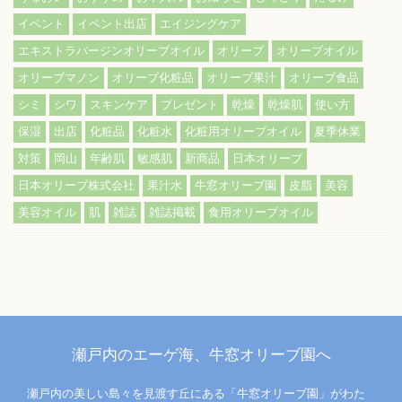
イベント
イベント出店
エイジングケア
エキストラバージンオリーブオイル
オリーブ
オリーブオイル
オリーブマノン
オリーブ化粧品
オリーブ果汁
オリーブ食品
シミ
シワ
スキンケア
プレゼント
乾燥
乾燥肌
使い方
保湿
出店
化粧品
化粧水
化粧用オリーブオイル
夏季休業
対策
岡山
年齢肌
敏感肌
新商品
日本オリーブ
日本オリーブ株式会社
果汁水
牛窓オリーブ園
皮脂
美容
美容オイル
肌
雑誌
雑誌掲載
食用オリーブオイル
瀬戸内のエーゲ海、牛窓オリーブ園へ
瀬戸内の美しい島々を見渡す丘にある「牛窓オリーブ園」がわた