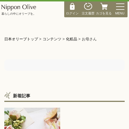
M
E
ログイン
注文履歴
カゴを見る
MENU
暮らしの中にオリーブを。
N
U
日本オリーブトップ
>
コンテンツ
>
化粧品
>
お母さん
新着記事