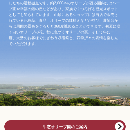
したちの活動拠点です。約2,000本のオリーブが茂る園内にはハー
ブ園や幸福の鐘の丘などがあり、家族でくつろげる観光スポット
としても知られています。山頂にあるショップには当店で販売さ
れている化粧品、食品、オリーブの鉢植えなどが並び、展望台か
らは周囲の景色をぐるりと360度眺めることができます。初夏に咲
く白いオリーブの花、秋に色づくオリーブの実、そして年に一
度、大勢のお客様でにぎわう収穫祭と、四季折々の表情を楽しん
でいただけます。
牛窓オリーブ園のご案内