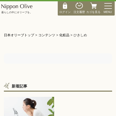
M
E
ログイン
注文履歴
カゴを見る
MENU
暮らしの中にオリーブを。
N
U
日本オリーブトップ
>
コンテンツ
>
化粧品
>
ひきしめ
新着記事