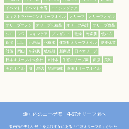
イベント
イベント出店
エイジングケア
エキストラバージンオリーブオイル
オリーブ
オリーブオイル
オリーブマノン
オリーブ化粧品
オリーブ果汁
オリーブ食品
シミ
シワ
スキンケア
プレゼント
乾燥
乾燥肌
使い方
保湿
出店
化粧品
化粧水
化粧用オリーブオイル
夏季休業
対策
岡山
年齢肌
敏感肌
新商品
日本オリーブ
日本オリーブ株式会社
果汁水
牛窓オリーブ園
皮脂
美容
美容オイル
肌
雑誌
雑誌掲載
食用オリーブオイル
瀬戸内のエーゲ海、牛窓オリーブ園へ
瀬戸内の美しい島々を見渡す丘にある「牛窓オリーブ園」がわた