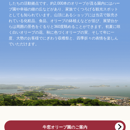
したちの活動拠点です。約2,000本のオリーブが茂る園内にはハー
ブ園や幸福の鐘の丘などがあり、家族でくつろげる観光スポット
としても知られています。山頂にあるショップには当店で販売さ
れている化粧品、食品、オリーブの鉢植えなどが並び、展望台か
らは周囲の景色をぐるりと360度眺めることができます。初夏に咲
く白いオリーブの花、秋に色づくオリーブの実、そして年に一
度、大勢のお客様でにぎわう収穫祭と、四季折々の表情を楽しん
でいただけます。
牛窓オリーブ園のご案内