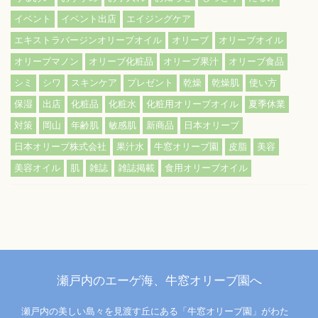
イベント
イベント出店
エイジングケア
エキストラバージンオリーブオイル
オリーブ
オリーブオイル
オリーブマノン
オリーブ化粧品
オリーブ果汁
オリーブ食品
シミ
シワ
スキンケア
プレゼント
乾燥
乾燥肌
使い方
保湿
出店
化粧品
化粧水
化粧用オリーブオイル
夏季休業
対策
岡山
年齢肌
敏感肌
新商品
日本オリーブ
日本オリーブ株式会社
果汁水
牛窓オリーブ園
皮脂
美容
美容オイル
肌
雑誌
雑誌掲載
食用オリーブオイル
瀬戸内のエーゲ海、牛窓オリーブ園へ
瀬戸内の美しい島々を見渡す丘にある「牛窓オリーブ園」がわた