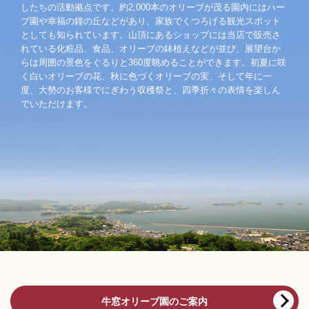
したちの活動拠点です。約2,000本のオリーブが茂る園内にはハー
ブ園や幸福の鐘の丘などがあり、家族でくつろげる観光スポット
としても知られています。山頂にあるショップには当店で販売さ
れている化粧品、食品、オリーブの鉢植えなどが並び、展望台か
らは周囲の景色をぐるりと360度眺めることができます。初夏に咲
く白いオリーブの花、秋に色づくオリーブの実、そして年に一
度、大勢のお客様でにぎわう収穫祭と、四季折々の表情を楽しん
でいただけます。
牛窓オリーブ園のご案内