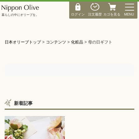
M
E
ログイン
注文履歴
カゴを見る
MENU
暮らしの中にオリーブを。
N
U
日本オリーブトップ
>
コンテンツ
>
化粧品
>
母の日ギフト
新着記事