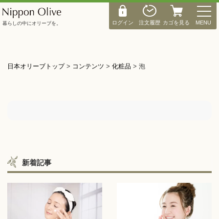
M
E
ログイン
注文履歴
カゴを見る
MENU
暮らしの中にオリーブを。
N
U
日本オリーブトップ
>
コンテンツ
>
化粧品
>
泡
新着記事