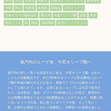
保湿
出店
化粧品
化粧水
化粧用オリーブオイル
夏季休業
対策
岡山
年齢肌
敏感肌
新商品
日本オリーブ
日本オリーブ株式会社
果汁水
牛窓オリーブ園
皮脂
美容
美容オイル
肌
雑誌
雑誌掲載
食用オリーブオイル
瀬戸内のエーゲ海、牛窓オリーブ園へ
瀬戸内の美しい島々を見渡す丘にある「牛窓オリーブ園」がわた
したちの活動拠点です。約2,000本のオリーブが茂る園内にはハー
ブ園や幸福の鐘の丘などがあり、家族でくつろげる観光スポット
としても知られています。山頂にあるショップには当店で販売さ
れている化粧品、食品、オリーブの鉢植えなどが並び、展望台か
らは周囲の景色をぐるりと360度眺めることができます。初夏に咲
く白いオリーブの花、秋に色づくオリーブの実、そして年に一
度、大勢のお客様でにぎわう収穫祭と、四季折々の表情を楽しん