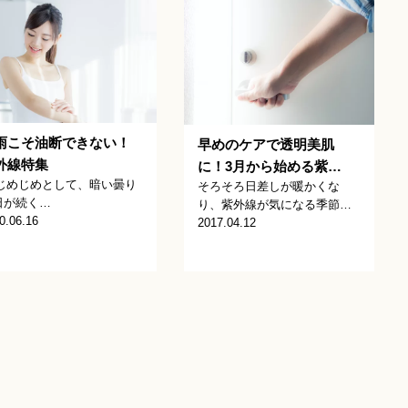
雨こそ油断できない！
早めのケアで透明美肌
外線特集
に！3月から始める紫…
めじめとして、暗い曇り
そろそろ日差しが暖かくな
日が続く…
り、紫外線が気になる季節…
0.06.16
2017.04.12