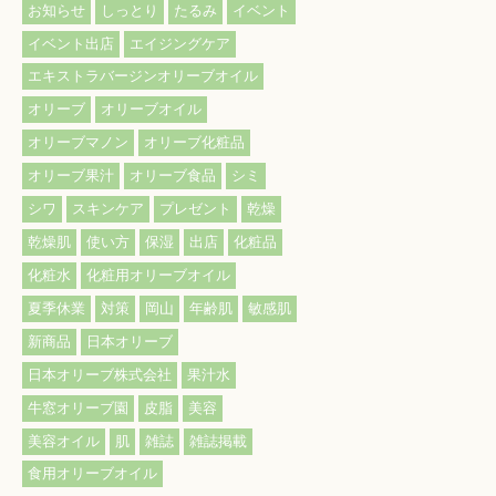
お知らせ
しっとり
たるみ
イベント
イベント出店
エイジングケア
エキストラバージンオリーブオイル
オリーブ
オリーブオイル
オリーブマノン
オリーブ化粧品
オリーブ果汁
オリーブ食品
シミ
シワ
スキンケア
プレゼント
乾燥
乾燥肌
使い方
保湿
出店
化粧品
化粧水
化粧用オリーブオイル
夏季休業
対策
岡山
年齢肌
敏感肌
新商品
日本オリーブ
日本オリーブ株式会社
果汁水
牛窓オリーブ園
皮脂
美容
美容オイル
肌
雑誌
雑誌掲載
食用オリーブオイル