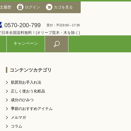
文履歴
会社概要
ログイン
ログイン
カゴを見る
カゴを見る
0570-200-799
0570-200-799
受付：平日9:00～17:30
受付：平日9:00～17:30
入で日本全国送料無料！(オリーブ苗木・木を除く)
キャンペーン
コンテンツカテゴリ
肌質別お手入れ法
正しく使おう化粧品
成分のひみつ
季節のおすすめアイテム
メルマガ
コラム