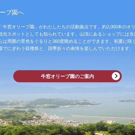
ーブ園へ
牛窓オリーブ園」がわたしたちの活動拠点です。約2,000本のオ
観光スポットとしても知られています。山頂にあるショップには当
らは周囲の景色をぐるりと360度眺めることができます。初夏に咲
様でにぎわう収穫祭と、四季折々の表情を楽しんでいただけます。
牛窓オリーブ園のご案内