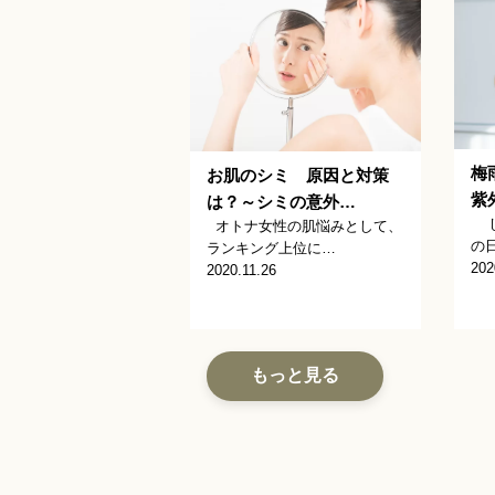
梅
お肌のシミ 原因と対策
紫
は？～シミの意外…
じ
オトナ女性の肌悩みとして、
の
ランキング上位に…
202
2020.11.26
もっと見る