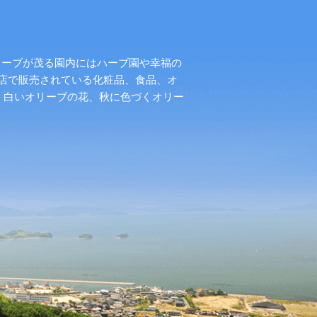
リーブが茂る園内にはハーブ園や幸福の
店で販売されている化粧品、食品、オ
く白いオリーブの花、秋に色づくオリー