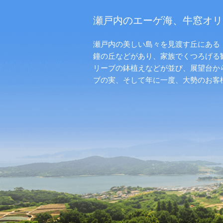
瀬戸内のエーゲ海、牛窓オリ
瀬戸内の美しい島々を見渡す丘にある「
鐘の丘などがあり、家族でくつろげる
リーブの鉢植えなどが並び、展望台か
ブの実、そして年に一度、大勢のお客