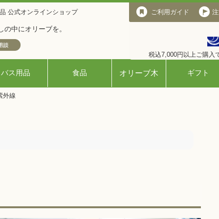
品 公式オンラインショップ
ご利用ガイド
ご利用ガイド
注
しの中にオリーブを。
税込7,000円以上ご購
バス用品
食品
ギフト
オリーブ木
紫外線