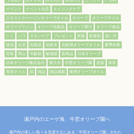
イベント
イベント出店
エイジングケア
エキストラバージンオリーブオイル
オリーブ
オリーブオイル
オリーブマノン
オリーブ化粧品
オリーブ果汁
オリーブ食品
シミ
シワ
スキンケア
プレゼント
乾燥
乾燥肌
使い方
保湿
出店
化粧品
化粧水
化粧用オリーブオイル
夏季休業
対策
岡山
年齢肌
敏感肌
新商品
日本オリーブ
日本オリーブ株式会社
果汁水
牛窓オリーブ園
皮脂
美容
美容オイル
肌
雑誌
雑誌掲載
食用オリーブオイル
瀬戸内のエーゲ海、牛窓オリーブ園へ
瀬戸内の美しい島々を見渡す丘にある「牛窓オリーブ園」がわた