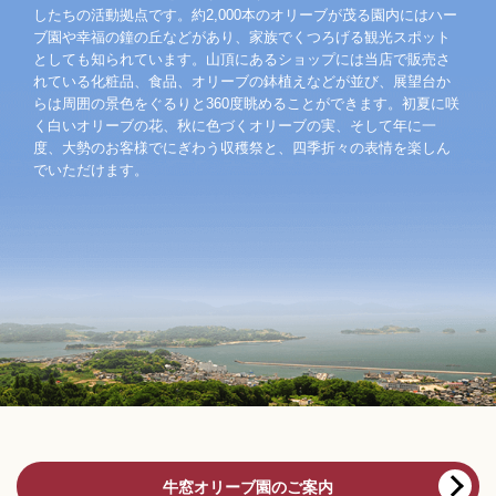
したちの活動拠点です。約2,000本のオリーブが茂る園内にはハー
ブ園や幸福の鐘の丘などがあり、家族でくつろげる観光スポット
としても知られています。山頂にあるショップには当店で販売さ
れている化粧品、食品、オリーブの鉢植えなどが並び、展望台か
らは周囲の景色をぐるりと360度眺めることができます。初夏に咲
く白いオリーブの花、秋に色づくオリーブの実、そして年に一
度、大勢のお客様でにぎわう収穫祭と、四季折々の表情を楽しん
でいただけます。
牛窓オリーブ園のご案内