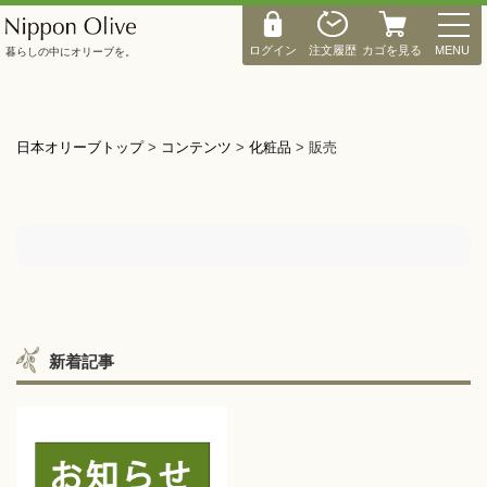
M
E
ログイン
注文履歴
カゴを見る
MENU
暮らしの中にオリーブを。
N
U
日本オリーブトップ
>
コンテンツ
>
化粧品
>
販売
新着記事