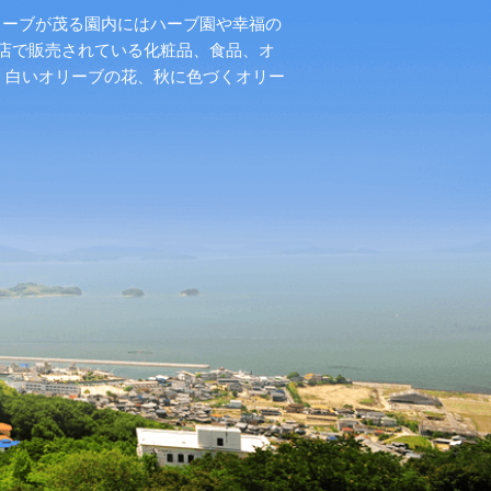
リーブが茂る園内にはハーブ園や幸福の
店で販売されている化粧品、食品、オ
く白いオリーブの花、秋に色づくオリー