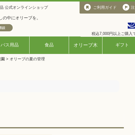
品 公式オンラインショップ
ご利用ガイド
ご利用ガイド
注
しの中にオリーブを。
税込7,000円以上ご購
バス用品
食品
ギフト
オリーブ木
農園
>
オリーブの夏の管理