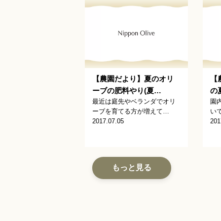
【農園だより】夏のオリ
【
ーブの肥料やり(夏…
の
最近は庭先やベランダでオリ
園
ーブを育てる方が増えて…
い
2017.07.05
201
もっと見る