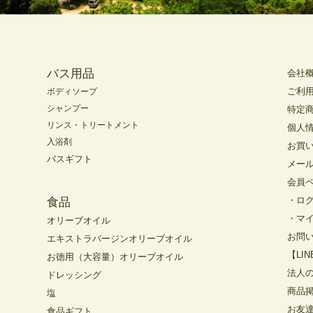
バス用品
会社
ご利
ボディソープ
シャンプー
特定
リンス・トリートメント
個人
入浴剤
お買
バスギフト
メー
会員
・ロ
食品
・マ
オリーブオイル
お問
エキストラバージンオリーブオイル
【LI
お徳用（大容量）オリーブオイル
法人
ドレッシング
商品
塩
お友
食品ギフト