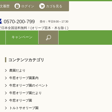
文履歴
会社概要
ログイン
ログイン
カゴを見る
カゴを見る
0570-200-799
0570-200-799
受付：平日9:00～17:30
受付：平日9:00～17:30
入で日本全国送料無料！(オリーブ苗木・木を除く)
キャンペーン
コンテンツカテゴリ
農園だより
牛窓オリーブ園案内
牛窓オリーブ園のイベント
牛窓オリーブ園だより
牛窓オリーブ園
トルトサオリーブ園