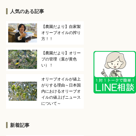
人気のある記事
【農園だより】自家製
オリーブオイルの搾り
方！！
【農園だより】オリー
ブの管理（葉が黄色
い）！
オリーブオイルが値上
がりする理由～日本国
内におけるオリーブオ
イルの値上げニュース
について～
新着記事