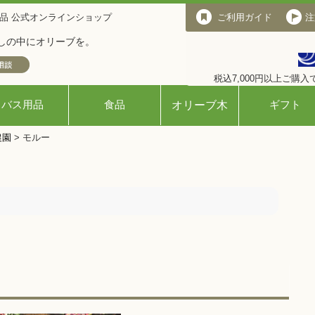
品 公式オンラインショップ
ご利用ガイド
ご利用ガイド
注
しの中にオリーブを。
税込7,000円以上ご購
バス用品
食品
ギフト
オリーブ木
農園
>
モルー