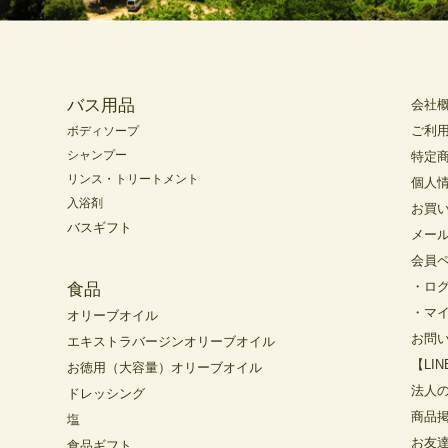
バス用品
会社
ご利
ボディソープ
シャンプー
特定
リンス・トリートメント
個人
入浴剤
お買
バスギフト
メー
会員
・ロ
食品
・マ
オリーブオイル
お問
エキストラバージンオリーブオイル
【LI
お徳用（大容量）オリーブオイル
法人
ドレッシング
商品
塩
お友
食品ギフト