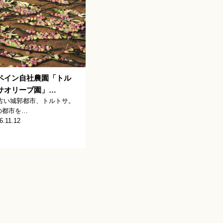
ペイン自社農園「トル
サオリーブ園」…
い城郭都市、トルトサ。
の都市を…
6.11.12