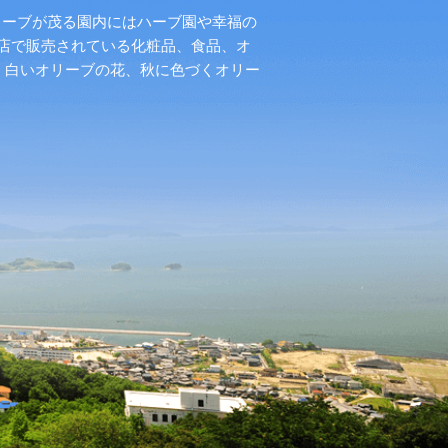
リーブが茂る園内にはハーブ園や幸福の
店で販売されている化粧品、食品、オ
く白いオリーブの花、秋に色づくオリー