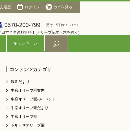
文履歴
会社概要
ログイン
ログイン
カゴを見る
カゴを見る
0570-200-799
0570-200-799
受付：平日9:00～17:30
受付：平日9:00～17:30
入で日本全国送料無料！(オリーブ苗木・木を除く)
キャンペーン
コンテンツカテゴリ
農園だより
牛窓オリーブ園案内
牛窓オリーブ園のイベント
牛窓オリーブ園だより
牛窓オリーブ園
トルトサオリーブ園