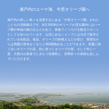
瀬戸内のエーゲ海、牛窓オリーブ園へ
瀬戸内の美しい島々を見渡す丘にある「牛窓オリーブ園」がわた
したちの活動拠点です。約2,000本のオリーブが茂る園内にはハー
ブ園や幸福の鐘の丘などがあり、家族でくつろげる観光スポット
としても知られています。山頂にあるショップには当店で販売さ
れている化粧品、食品、オリーブの鉢植えなどが並び、展望台か
らは周囲の景色をぐるりと360度眺めることができます。初夏に咲
く白いオリーブの花、秋に色づくオリーブの実、そして年に一
度、大勢のお客様でにぎわう収穫祭と、四季折々の表情を楽しん
でいただけます。