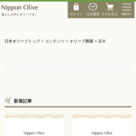
M
E
ログイン
注文履歴
カゴを見る
MENU
暮らしの中にオリーブを。
N
U
日本オリーブトップ
>
コンテンツ
>
オリーブ農園
>
苗木
新着記事