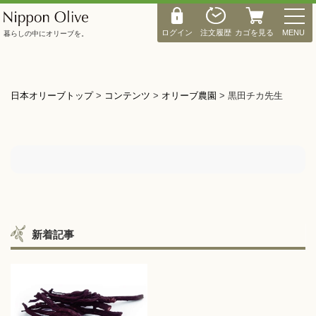
M
E
ログイン
注文履歴
カゴを見る
MENU
暮らしの中にオリーブを。
N
U
日本オリーブトップ
>
コンテンツ
>
オリーブ農園
>
黒田チカ先生
新着記事