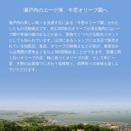
瀬戸内のエーゲ海、牛窓オリーブ園へ
瀬戸内の美しい島々を見渡す丘にある「牛窓オリーブ園」がわた
したちの活動拠点です。約2,000本のオリーブが茂る園内にはハー
ブ園や幸福の鐘の丘などがあり、家族でくつろげる観光スポット
としても知られています。山頂にあるショップには当店で販売さ
れている化粧品、食品、オリーブの鉢植えなどが並び、展望台か
らは周囲の景色をぐるりと360度眺めることができます。初夏に咲
く白いオリーブの花、秋に色づくオリーブの実、そして年に一
度、大勢のお客様でにぎわう収穫祭と、四季折々の表情を楽しん
でいただけます。