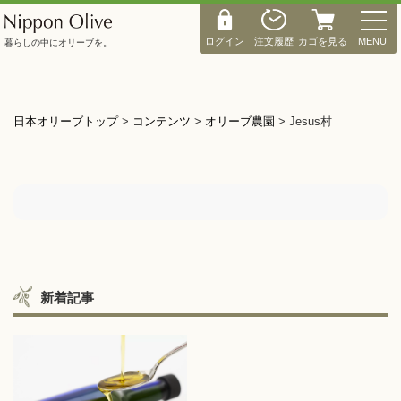
M
E
ログイン
注文履歴
カゴを見る
MENU
暮らしの中にオリーブを。
N
U
日本オリーブトップ
>
コンテンツ
>
オリーブ農園
>
Jesus村
新着記事