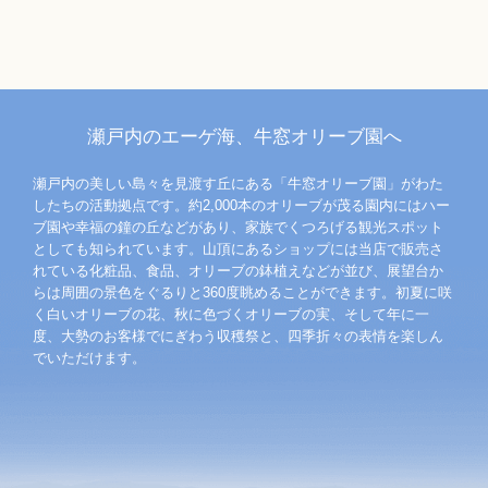
瀬戸内のエーゲ海、牛窓オリーブ園へ
瀬戸内の美しい島々を見渡す丘にある「牛窓オリーブ園」がわた
したちの活動拠点です。約2,000本のオリーブが茂る園内にはハー
ブ園や幸福の鐘の丘などがあり、家族でくつろげる観光スポット
としても知られています。山頂にあるショップには当店で販売さ
れている化粧品、食品、オリーブの鉢植えなどが並び、展望台か
らは周囲の景色をぐるりと360度眺めることができます。初夏に咲
く白いオリーブの花、秋に色づくオリーブの実、そして年に一
度、大勢のお客様でにぎわう収穫祭と、四季折々の表情を楽しん
でいただけます。