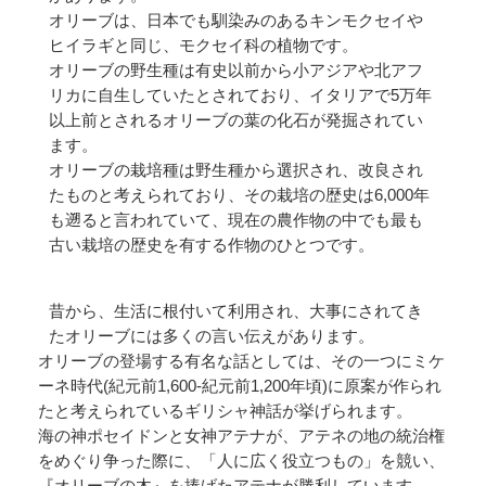
オリーブは、日本でも馴染みのあるキンモクセイや
ヒイラギと同じ、モクセイ科の植物です。
オリーブの野生種は有史以前から小アジアや北アフ
リカに自生していたとされており、イタリアで5万年
以上前とされるオリーブの葉の化石が発掘されてい
ます。
オリーブの栽培種は野生種から選択され、改良され
たものと考えられており、その栽培の歴史は6,000年
も遡ると言われていて、現在の農作物の中でも最も
古い栽培の歴史を有する作物のひとつです。
昔から、生活に根付いて利用され、大事にされてき
たオリーブには多くの言い伝えがあります。
オリーブの登場する有名な話としては、その一つにミケ
ーネ時代(紀元前1,600-紀元前1,200年頃)に原案が作られ
たと考えられているギリシャ神話が挙げられます。
海の神ポセイドンと女神アテナが、アテネの地の統治権
をめぐり争った際に、「人に広く役立つもの」を競い、
『オリーブの木』を捧げたアテナが勝利しています。