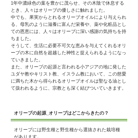
1年中濃緑色の葉を豊かに茂らせ、その木陰で休息する
とき、人々はオリーブの優しさに触れました。
中でも、果実からとれるオリーブオイルにより与えられ
る、母乳のように滋養に富んだ栄養や、薬や化粧品とし
ての恩恵には、人々はオリーブに深い感謝の気持ちを持
ちました。
そうして、生活に必要不可欠な恵みを与えてくれるオリ
ーブの木に自然を超越した神性と捉えられるようになっ
ていきました。
また、オリーブの起源と言われる小アジアの地に発した
ユダヤ教やキリスト教、イスラム教において、この慈愛
に満ちた木から得られるオリーブオイルは聖なる油とし
て扱われるように、宗教とも深く結びついていきます。
オリーブの起源_オリーブはどこからきたの？
オリーブには野生種と野生種から選抜された栽培種
があります。