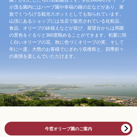
が茂る園内にはハーブ園や幸福の鐘の丘などがあり、家
族でくつろげる観光スポットとしても知られています。
山頂にあるショップには当店で販売されている化粧品、
食品、オリーブの鉢植えなどが並び、展望台からは周囲
の景色をぐるりと360度眺めることができます。初夏に咲
く白いオリーブの花、秋に色づくオリーブの実、そして
年に一度、大勢のお客様でにぎわう収穫祭と、四季折々
の表情を楽しんでいただけます。
牛窓オリーブ園のご案内