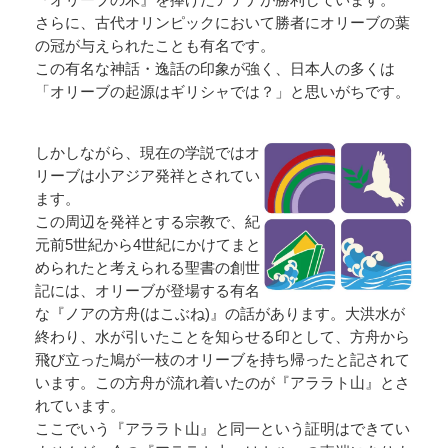
さらに、古代オリンピックにおいて勝者にオリーブの葉
の冠が与えられたことも有名です。
この有名な神話・逸話の印象が強く、日本人の多くは
「オリーブの起源はギリシャでは？」と思いがちです。
しかしながら、現在の学説ではオ
リーブは小アジア発祥とされてい
ます。
この周辺を発祥とする宗教で、紀
元前5世紀から4世紀にかけてまと
められたと考えられる聖書の創世
記には、オリーブが登場する有名
な『ノアの方舟(はこぶね)』の話があります。大洪水が
終わり、水が引いたことを知らせる印として、方舟から
飛び立った鳩が一枝のオリーブを持ち帰ったと記されて
います。この方舟が流れ着いたのが『アララト山』とさ
れています。
ここでいう『アララト山』と同一という証明はできてい