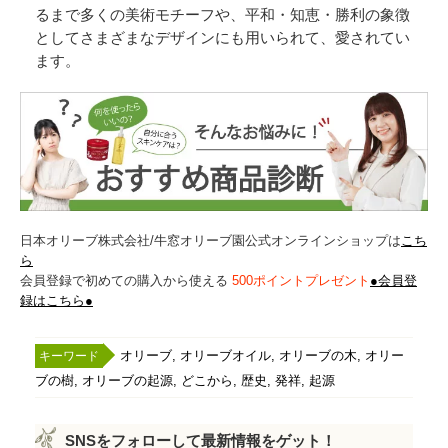
るまで多くの美術モチーフや、平和・知恵・勝利の象徴
としてさまざまなデザインにも用いられて、愛されてい
ます。
日本オリーブ株式会社/牛窓オリーブ園公式オンラインショップは
こち
ら
会員登録で初めての購入から使える
500ポイントプレゼント
●会員登
録はこちら●
,
,
,
オリーブ
オリーブオイル
オリーブの木
オリー
,
,
,
,
,
ブの樹
オリーブの起源
どこから
歴史
発祥
起源
SNSをフォローして最新情報をゲット！