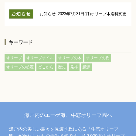
お知らせ_2023年7月31日(月)オリーブ木送料変更
キーワード
,
,
,
,
オリーブ
オリーブオイル
オリーブの木
オリーブの樹
,
,
,
,
オリーブの起源
どこから
歴史
発祥
起源
瀬戸内のエーゲ海、牛窓オリーブ園へ
瀬戸内の美しい島々を見渡す丘にある「牛窓オリーブ
園」がわたしたちの活動拠点です。約2,000本のオリーブ