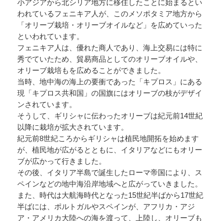
小アジアから北シリア地方に移住したことに始まるとい
われているフェニキア人が、このメソポタミア地方から
「オリーブ栽培・オリーブオイルなど」を広めていった
といわれています。
フェニキア人は、優れた商人であり、海上交易には特に
秀でていたため、貿易商品としてのオリーブオイルや、
オリーブ栽培もを広めることができました。
当時、地中海の海上の要衝であった「キプロス」にある
現「キプロス共和国」の国旗にはオリーブの枝がデザイ
ンされています。
そうして、ギリシャに伝わったオリーブは紀元前14世紀
以降に栽培が拡大されています。
紀元前8世紀ころからギリシャは植民地開拓を始めます
が、植民地が広がるとともに、イタリアなどにもオリー
ブが広かって行きました。
その後、イタリア半島で誕生したローマ帝国により、ス
ペインなどの地中海沿岸地域へと広がっていきました。
また、時代は大航海時代となった15世紀半ばから17世紀
半ばには、ポルトガルやスペインが、アフリカ・アジ
ア・アメリカ大陸への海を渡って、上陸し、オリーブも