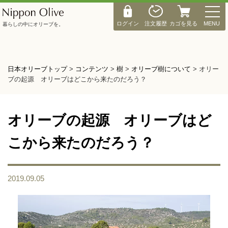
M
E
ログイン
注文履歴
カゴを見る
MENU
暮らしの中にオリーブを。
N
U
日本オリーブトップ
>
コンテンツ
>
樹
>
オリーブ樹について
>
オリー
ブの起源 オリーブはどこから来たのだろう？
オリーブの起源 オリーブはど
こから来たのだろう？
2019.09.05