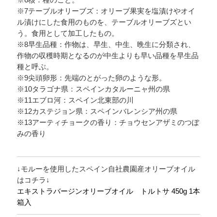
※7テーブルオリーブズ：オリーブ果実を塩漬けやオイ
ル漬けにした食用のものを、テーブルオリーブズとい
う。食用として加工したもの。
※8早生品種：作物は、早生、中生、晩生に分類され、
作物の収穫時期となるのが中生よりも早い品種を早生品
種と呼ぶ。
※9尖頭卵形：先端のとがった卵のような形。
※10タラゴナ県：スペインカタルーニャ州の県
※11エブロ河：スペイン北東部の川
※12カステジョン県：スペインバレンシア州の県
※13アーティチョークの香り：チョウセンアザミのつぼ
みの香り
↓モルーを使用したスペイン自社農園産オリーブオイル
はコチラ↓
エキストラバージンオリーブオイル トルトサ 450g 1本
箱入