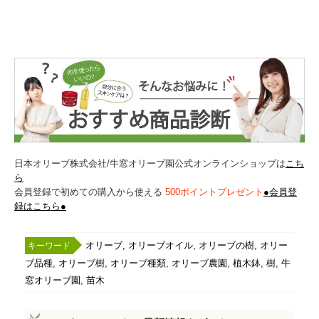
日本オリーブ株式会社/牛窓オリーブ園公式オンラインショップは
こち
ら
会員登録で初めての購入から使える
500ポイントプレゼント
●会員登
録はこちら●
,
,
,
オリーブ
オリーブオイル
オリーブの樹
オリー
,
,
,
,
,
,
ブ品種
オリーブ樹
オリーブ種類
オリーブ農園
植木鉢
樹
牛
,
窓オリーブ園
苗木