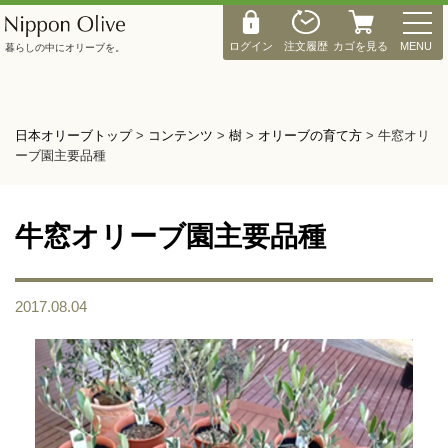
M
E
ログイン
注文履歴
カゴを見る
MENU
暮らしの中にオリーブを。
N
U
日本オリーブトップ
>
コンテンツ
>
樹
>
オリーブの育て方
>
牛窓オリ
ーブ園主要品種
牛窓オリーブ園主要品種
2017.08.04