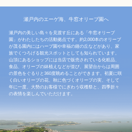
瀬戸内のエーゲ海、牛窓オリーブ園へ
瀬戸内の美しい島々を見渡す丘にある「牛窓オリーブ
園」がわたしたちの活動拠点です。約2,000本のオリーブ
が茂る園内にはハーブ園や幸福の鐘の丘などがあり、家
族でくつろげる観光スポットとしても知られています。
山頂にあるショップには当店で販売されている化粧品、
食品、オリーブの鉢植えなどが並び、展望台からは周囲
の景色をぐるりと360度眺めることができます。初夏に咲
く白いオリーブの花、秋に色づくオリーブの実、そして
年に一度、大勢のお客様でにぎわう収穫祭と、四季折々
の表情を楽しんでいただけます。