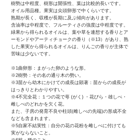
樹勢は中程度、樹形は開張性、葉は比較的長いです。
オイル用品種。果実は尖頭卵形で中くらいです。
熟期が長く、収穫が長期に及ぶ傾向があります。
含油率は中程度で、フルーティさの強度は中程度です。
緑果から得られるオイルは、葉や草を連想する香りとア
ーモンドやアーティチョークの香り（※13）があり、熟
した果実から得られるオイルは、りんごの香りが主体で
苦味は少ないです。
※1曲卵形：まがった卵のような形。
※2樹勢：その名の通り木の勢い。
※3苗から幼木にかけての成長は顕著：苗からの成長が
はっきりとわかりやすい。
※4不完全花：１つの花で萼 (がく) ・花びら・雄しべ・
雌しべのどれかを欠く花。
また、子房の発育不良や柱頭(雌しべの先端)の形成不全
なども含まれます。
※5自家不結実性：自分の花の花粉を雌しべに付けても
実がならないこと。
※6核：種のこと。