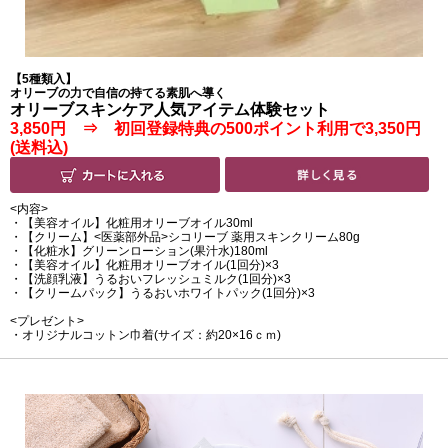
【5種類入】
オリーブの力で自信の持てる素肌へ導く
オリーブスキンケア人気アイテム体験セット
3,850円 ⇒ 初回登録特典の500ポイント利用で3,350円
(送料込)
<内容>
・【美容オイル】化粧用オリーブオイル30ml
・【クリーム】<医薬部外品>シコリーブ 薬用スキンクリーム80g
・【化粧水】グリーンローション(果汁水)180ml
・【美容オイル】化粧用オリーブオイル(1回分)×3
・【洗顔乳液】うるおいフレッシュミルク(1回分)×3
・【クリームパック】うるおいホワイトパック(1回分)×3
<プレゼント>
・オリジナルコットン巾着(サイズ：約20×16ｃｍ)