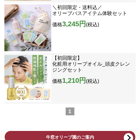
＼初回限定・送料込／
オリーブバスアイテム体験セット
3,245円
価格
(税込)
【初回限定】
化粧用オリーブオイル_頭皮クレン
ジングセット
1,210円
価格
(税込)
1
牛窓オリーブ園のご案内