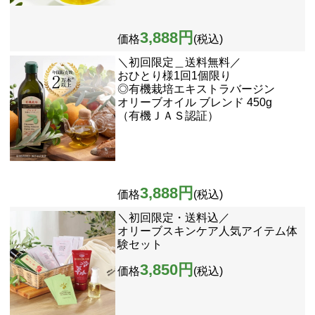
3,888円
価格
(税込)
＼初回限定＿送料無料／
おひとり様1回1個限り
◎有機栽培エキストラバージン
オリーブオイル ブレンド 450g
（有機ＪＡＳ認証）
3,888円
価格
(税込)
＼初回限定・送料込／
オリーブスキンケア人気アイテム体
験セット
3,850円
価格
(税込)