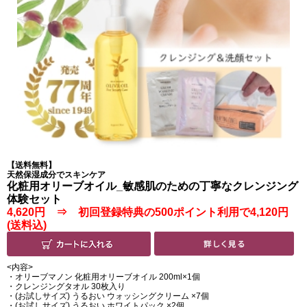
【送料無料】
天然保湿成分でスキンケア
化粧用オリーブオイル_敏感肌のための丁寧なクレンジング
体験セット
4,620円 ⇒ 初回登録特典の500ポイント利用で4,120円
(送料込)
<内容>
・オリーブマノン 化粧用オリーブオイル 200ml
×1個
・クレンジングタオル 30枚入り
・(お試しサイズ)
うるおい ウォッシングクリーム
×7個
・(お試しサイズ)
うるおい ホワイトパック
×2個