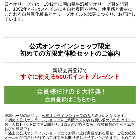
日本オリーブでは、1942年に岡山県牛窓町でオリーブ園を開園
し、1992年からはスペインにも自社農園を持ち、使用感と素材に
こだわる自然派化粧品とオリーブオイルを誠実につくり、お届けし
ています。
公式オンラインショップ限定
初めての方限定体験セットのご案内
新規会員登録で
すぐに使える500ポイントプレゼント
※本ページの商品は、
公式オンラインショップのみ
の取扱いとなります。
※
初めて公式オンラインショップをご利用の方のみお買い求めいただけます。
お一人様1セットにつき1回限り。1回目のご購入なら、複数種類のアイテムを
お求め可能です。
※過去に公式オンラインショップにて
お買い上げ実績がある場合
、ご注文確認
メールが配信された後でも
ご注文をお取り消しさせていただきます。
予めご了