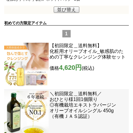
並び替え
初めての方限定アイテム
1
【初回限定＿送料無料】
化粧用オリーブオイル_敏感肌のた
めの丁寧なクレンジング体験セット
4,620円
価格
(税込)
＼初回限定＿送料無料／
おひとり様1回1個限り
◎有機栽培エキストラバージン
オリーブオイルシングル 450g
（有機ＪＡＳ認証）