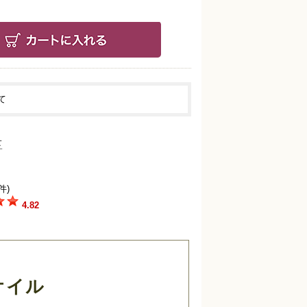
て
件)
4.82
オイル