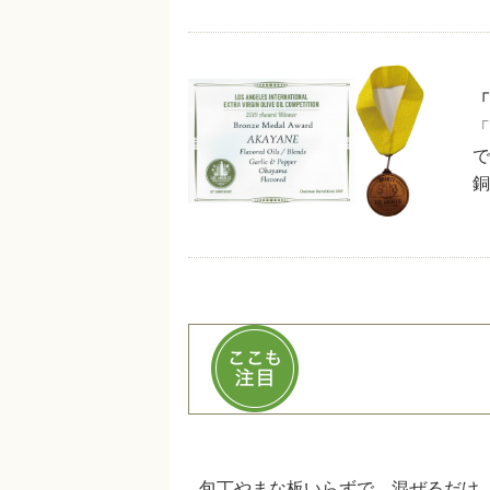
「
「
で
銅
包丁やまな板いらずで、混ぜるだけ。