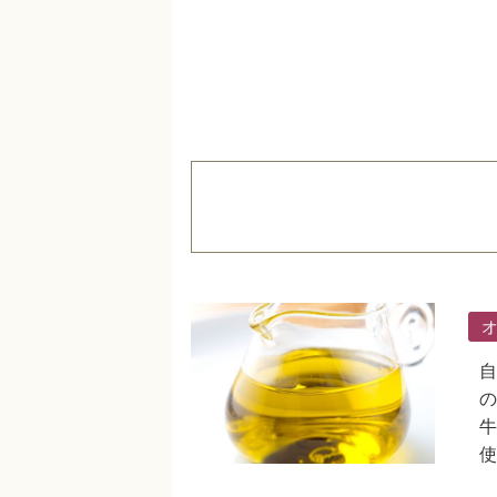
自
の
牛
使