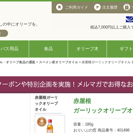
ご利用ガイド
注文履歴
しの中にオリーブを。
税込7,000円以上ご購
バス用品
食品
オリーブ木
ギフト
ル・オリーブ食品の通販
>
スペイン産オリーブオイル
> 赤屋根ガーリックオリーブオイル 18
赤屋根ガーリ
赤屋根
ックオリーブ
オイル
ガーリックオリーブオイ
容量：180g
おりいぶの窓 商品番号：401498