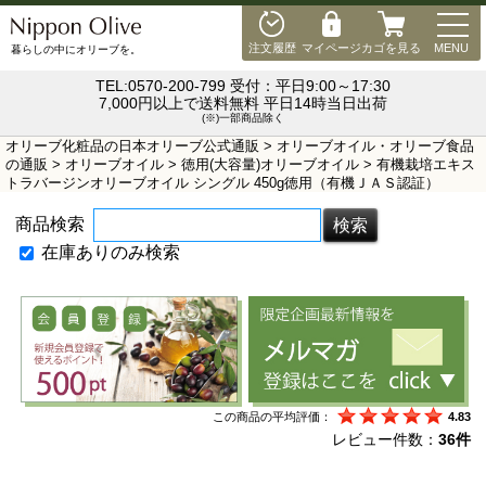
MEN
注文履歴
マイページ
カゴを見る
MENU
暮らしの中にオリーブを。
TEL:0570-200-799 受付：平日9:00～17:30
7,000円以上で送料無料 平日14時当日出荷
(※)一部商品除く
オリーブ化粧品の日本オリーブ公式通販
>
オリーブオイル・オリーブ食品
の通販
>
オリーブオイル
>
徳用(大容量)オリーブオイル
> 有機栽培エキス
トラバージンオリーブオイル シングル 450g徳用（有機ＪＡＳ認証）
商品検索
在庫ありのみ検索
この商品の平均評価：
4.83
レビュー件数：
36件