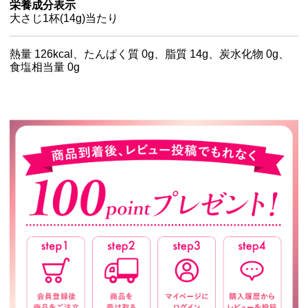
栄養成分表示
大さじ1杯(14g)当たり
熱量 126kcal、たんぱく質 0g、脂質 14g、炭水化物 0g、
食塩相当量 0g