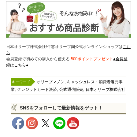
日本オリーブ株式会社/牛窓オリーブ園公式オンラインショップは
こち
ら
会員登録で初めての購入から使える
500ポイントプレゼント
●会員登
録はこちら●
,
オリーブマノン
キャッシュレス・消費者還元事
,
,
,
業
クレジットカード決済
公式通信販売
日本オリーブ株式会社
SNSをフォローして最新情報をゲット！