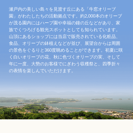
瀬戸内の美しい島々を見渡す丘にある「牛窓オリーブ
園」がわたしたちの活動拠点です。約2,000本のオリーブ
が茂る園内にはハーブ園や幸福の鐘の丘などがあり、家
族でくつろげる観光スポットとしても知られています。
山頂にあるショップには当店で販売されている化粧品、
食品、オリーブの鉢植えなどが並び、展望台からは周囲
の景色をぐるりと360度眺めることができます。初夏に咲
く白いオリーブの花、秋に色づくオリーブの実、そして
年に一度、大勢のお客様でにぎわう収穫祭と、四季折々
の表情を楽しんでいただけます。