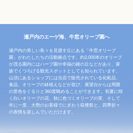
瀬戸内のエーゲ海、牛窓オリーブ園へ
瀬戸内の美しい島々を見渡す丘にある「牛窓オリーブ
園」がわたしたちの活動拠点です。約2,000本のオリーブ
が茂る園内にはハーブ園や幸福の鐘の丘などがあり、家
族でくつろげる観光スポットとしても知られています。
山頂にあるショップには当店で販売されている化粧品、
食品、オリーブの鉢植えなどが並び、展望台からは周囲
の景色をぐるりと360度眺めることができます。初夏に咲
く白いオリーブの花、秋に色づくオリーブの実、そして
年に一度、大勢のお客様でにぎわう収穫祭と、四季折々
の表情を楽しんでいただけます。