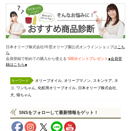
日本オリーブ株式会社/牛窓オリーブ園公式オンラインショップは
こち
ら
会員登録で初めての購入から使える
500ポイントプレゼント
●会員登
録はこちら●
,
,
,
オリーブオイル
オリーブマノン
スキンケア
ネ
,
,
,
,
コ
ワンちゃん
化粧用オリーブオイル
日本オリーブ株式会社
,
犬
猫ちゃん
SNSをフォローして最新情報をゲット！