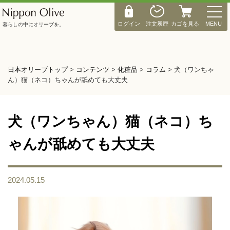
M
E
ログイン
注文履歴
カゴを見る
MENU
暮らしの中にオリーブを。
N
U
日本オリーブトップ
>
コンテンツ
>
化粧品
>
コラム
>
犬（ワンちゃ
ん）猫（ネコ）ちゃんが舐めても大丈夫
犬（ワンちゃん）猫（ネコ）ち
ゃんが舐めても大丈夫
2024.05.15