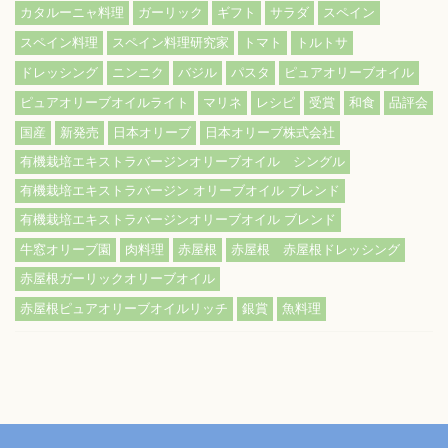
カタルーニャ料理
ガーリック
ギフト
サラダ
スペイン
スペイン料理
スペイン料理研究家
トマト
トルトサ
ドレッシング
ニンニク
バジル
パスタ
ピュアオリーブオイル
ピュアオリーブオイルライト
マリネ
レシピ
受賞
和食
品評会
国産
新発売
日本オリーブ
日本オリーブ株式会社
有機栽培エキストラバージンオリーブオイル シングル
有機栽培エキストラバージン オリーブオイル ブレンド
有機栽培エキストラバージンオリーブオイル ブレンド
牛窓オリーブ園
肉料理
赤屋根
赤屋根 赤屋根ドレッシング
赤屋根ガーリックオリーブオイル
赤屋根ピュアオリーブオイルリッチ
銀賞
魚料理