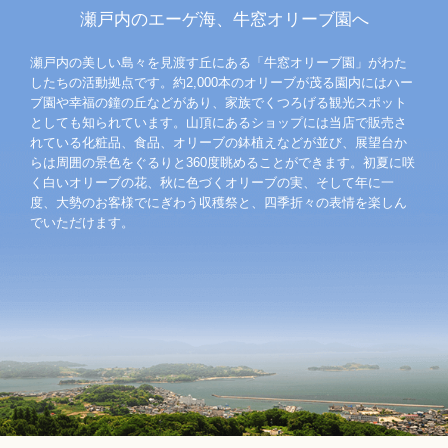
瀬戸内のエーゲ海、牛窓オリーブ園へ
瀬戸内の美しい島々を見渡す丘にある「牛窓オリーブ園」がわた
したちの活動拠点です。約2,000本のオリーブが茂る園内にはハー
ブ園や幸福の鐘の丘などがあり、家族でくつろげる観光スポット
としても知られています。山頂にあるショップには当店で販売さ
れている化粧品、食品、オリーブの鉢植えなどが並び、展望台か
らは周囲の景色をぐるりと360度眺めることができます。初夏に咲
く白いオリーブの花、秋に色づくオリーブの実、そして年に一
度、大勢のお客様でにぎわう収穫祭と、四季折々の表情を楽しん
でいただけます。