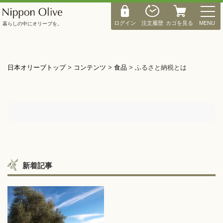
M
E
ログイン
注文履歴
カゴを見る
MENU
暮らしの中にオリーブを。
N
U
日本オリーブトップ
>
コンテンツ
>
食品
>
ふるさと納税とは
新着記事