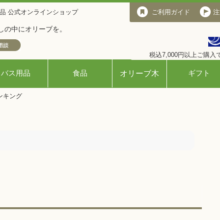
品 公式オンラインショップ
ご利用ガイド
ご利用ガイド
注
しの中にオリーブを。
税込7,000円以上ご購
バス用品
食品
ギフト
オリーブ木
ンキング