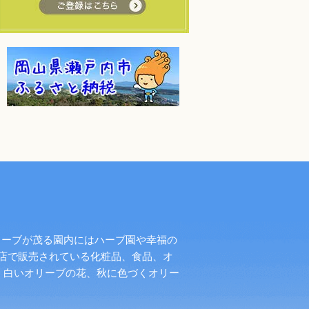
リーブが茂る園内にはハーブ園や幸福の
店で販売されている化粧品、食品、オ
く白いオリーブの花、秋に色づくオリー