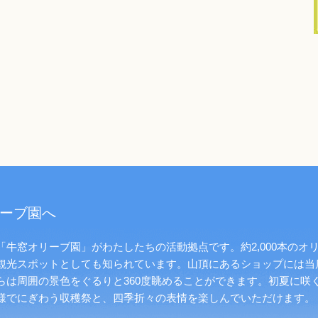
ーブ園へ
牛窓オリーブ園」がわたしたちの活動拠点です。約2,000本のオ
観光スポットとしても知られています。山頂にあるショップには当
らは周囲の景色をぐるりと360度眺めることができます。初夏に咲
様でにぎわう収穫祭と、四季折々の表情を楽しんでいただけます。