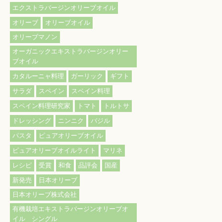
エクストラバージンオリーブオイル
オリーブ
オリーブオイル
オリーブマノン
オーガニックエキストラバージンオリー
ブオイル
カタルーニャ料理
ガーリック
ギフト
サラダ
スペイン
スペイン料理
スペイン料理研究家
トマト
トルトサ
ドレッシング
ニンニク
バジル
パスタ
ピュアオリーブオイル
ピュアオリーブオイルライト
マリネ
レシピ
受賞
和食
品評会
国産
新発売
日本オリーブ
日本オリーブ株式会社
有機栽培エキストラバージンオリーブオ
イル シングル