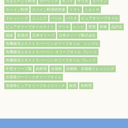
カタルーニャ料理
ガーリック
ギフト
サラダ
スペイン
スペイン料理
スペイン料理研究家
トマト
トルトサ
ドレッシング
ニンニク
バジル
パスタ
ピュアオリーブオイル
ピュアオリーブオイルライト
マリネ
レシピ
受賞
和食
品評会
国産
新発売
日本オリーブ
日本オリーブ株式会社
有機栽培エキストラバージンオリーブオイル シングル
有機栽培エキストラバージン オリーブオイル ブレンド
有機栽培エキストラバージンオリーブオイル ブレンド
牛窓オリーブ園
肉料理
赤屋根
赤屋根 赤屋根ドレッシング
赤屋根ガーリックオリーブオイル
赤屋根ピュアオリーブオイルリッチ
銀賞
魚料理