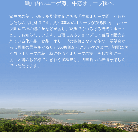
瀬戸内のエーゲ海、牛窓オリーブ園へ
瀬戸内の美しい島々を見渡す丘にある「牛窓オリーブ園」がわた
したちの活動拠点です。約2,000本のオリーブが茂る園内にはハー
ブ園や幸福の鐘の丘などがあり、家族でくつろげる観光スポット
としても知られています。山頂にあるショップには当店で販売さ
れている化粧品、食品、オリーブの鉢植えなどが並び、展望台か
らは周囲の景色をぐるりと360度眺めることができます。初夏に咲
く白いオリーブの花、秋に色づくオリーブの実、そして年に一
度、大勢のお客様でにぎわう収穫祭と、四季折々の表情を楽しん
でいただけます。