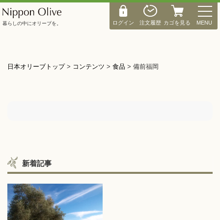
M
E
ログイン
注文履歴
カゴを見る
MENU
暮らしの中にオリーブを。
N
U
日本オリーブトップ
>
コンテンツ
>
食品
>
備前福岡
新着記事