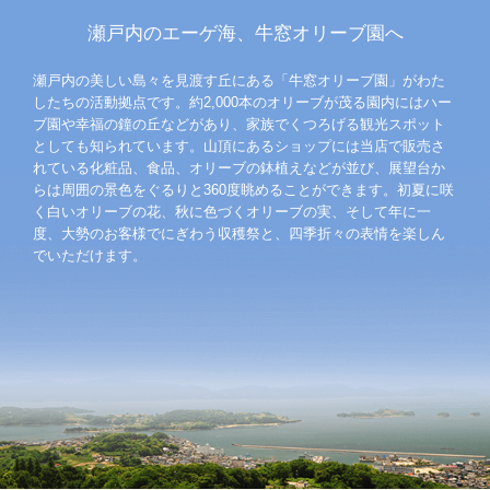
瀬戸内のエーゲ海、牛窓オリーブ園へ
瀬戸内の美しい島々を見渡す丘にある「牛窓オリーブ園」がわた
したちの活動拠点です。約2,000本のオリーブが茂る園内にはハー
ブ園や幸福の鐘の丘などがあり、家族でくつろげる観光スポット
としても知られています。山頂にあるショップには当店で販売さ
れている化粧品、食品、オリーブの鉢植えなどが並び、展望台か
らは周囲の景色をぐるりと360度眺めることができます。初夏に咲
く白いオリーブの花、秋に色づくオリーブの実、そして年に一
度、大勢のお客様でにぎわう収穫祭と、四季折々の表情を楽しん
でいただけます。