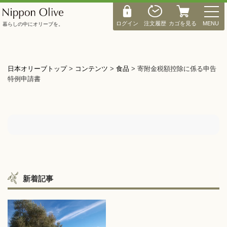
M
E
ログイン
注文履歴
カゴを見る
MENU
暮らしの中にオリーブを。
N
U
日本オリーブトップ
>
コンテンツ
>
食品
>
寄附金税額控除に係る申告
特例申請書
新着記事