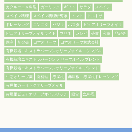
カタルーニャ料理
ガーリック
ギフト
サラダ
スペイン
スペイン料理
スペイン料理研究家
トマト
トルトサ
ドレッシング
ニンニク
バジル
パスタ
ピュアオリーブオイル
ピュアオリーブオイルライト
マリネ
レシピ
受賞
和食
品評会
国産
新発売
日本オリーブ
日本オリーブ株式会社
有機栽培エキストラバージンオリーブオイル シングル
有機栽培エキストラバージン オリーブオイル ブレンド
有機栽培エキストラバージンオリーブオイル ブレンド
牛窓オリーブ園
肉料理
赤屋根
赤屋根 赤屋根ドレッシング
赤屋根ガーリックオリーブオイル
赤屋根ピュアオリーブオイルリッチ
銀賞
魚料理