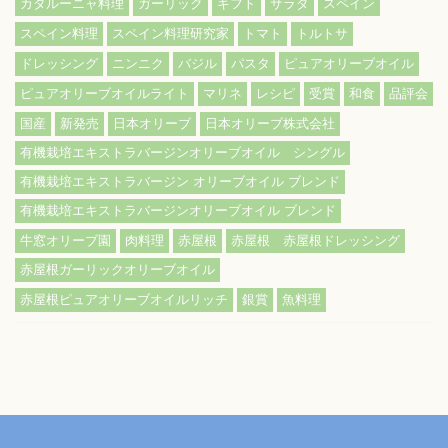
カタルーニャ料理
ガーリック
ギフト
サラダ
スペイン
スペイン料理
スペイン料理研究家
トマト
トルトサ
ドレッシング
ニンニク
バジル
パスタ
ピュアオリーブオイル
ピュアオリーブオイルライト
マリネ
レシピ
受賞
和食
品評会
国産
新発売
日本オリーブ
日本オリーブ株式会社
有機栽培エキストラバージンオリーブオイル シングル
有機栽培エキストラバージン オリーブオイル ブレンド
有機栽培エキストラバージンオリーブオイル ブレンド
牛窓オリーブ園
肉料理
赤屋根
赤屋根 赤屋根ドレッシング
赤屋根ガーリックオリーブオイル
赤屋根ピュアオリーブオイルリッチ
銀賞
魚料理