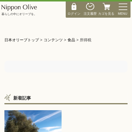
M
E
ログイン
注文履歴
カゴを見る
MENU
暮らしの中にオリーブを。
N
U
日本オリーブトップ
>
コンテンツ
>
食品
>
所得税
新着記事