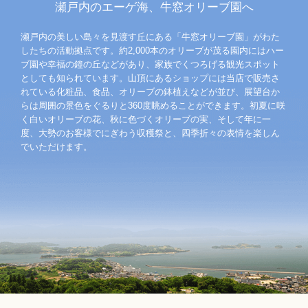
瀬戸内のエーゲ海、牛窓オリーブ園へ
瀬戸内の美しい島々を見渡す丘にある「牛窓オリーブ園」がわた
したちの活動拠点です。約2,000本のオリーブが茂る園内にはハー
ブ園や幸福の鐘の丘などがあり、家族でくつろげる観光スポット
としても知られています。山頂にあるショップには当店で販売さ
れている化粧品、食品、オリーブの鉢植えなどが並び、展望台か
らは周囲の景色をぐるりと360度眺めることができます。初夏に咲
く白いオリーブの花、秋に色づくオリーブの実、そして年に一
度、大勢のお客様でにぎわう収穫祭と、四季折々の表情を楽しん
でいただけます。