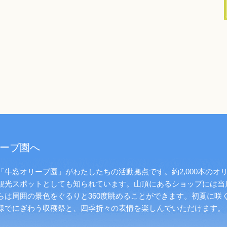
ーブ園へ
牛窓オリーブ園」がわたしたちの活動拠点です。約2,000本のオ
観光スポットとしても知られています。山頂にあるショップには当
らは周囲の景色をぐるりと360度眺めることができます。初夏に咲
様でにぎわう収穫祭と、四季折々の表情を楽しんでいただけます。