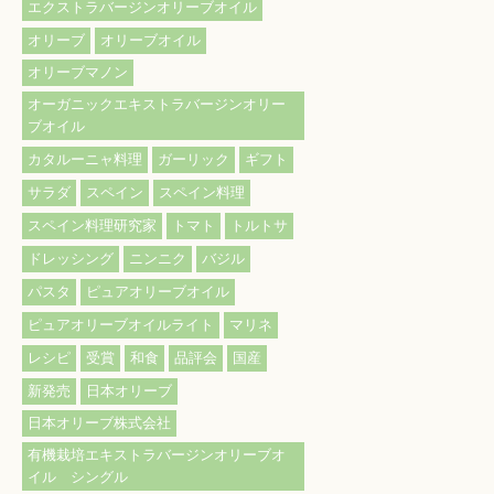
エクストラバージンオリーブオイル
オリーブ
オリーブオイル
オリーブマノン
オーガニックエキストラバージンオリー
ブオイル
カタルーニャ料理
ガーリック
ギフト
サラダ
スペイン
スペイン料理
スペイン料理研究家
トマト
トルトサ
ドレッシング
ニンニク
バジル
パスタ
ピュアオリーブオイル
ピュアオリーブオイルライト
マリネ
レシピ
受賞
和食
品評会
国産
新発売
日本オリーブ
日本オリーブ株式会社
有機栽培エキストラバージンオリーブオ
イル シングル