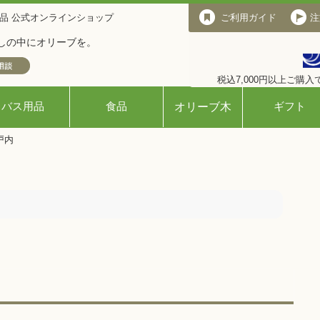
品 公式オンラインショップ
ご利用ガイド
ご利用ガイド
注
しの中にオリーブを。
税込7,000円以上ご購
バス用品
食品
ギフト
オリーブ木
戸内