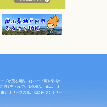
リーブが茂る園内にはハーブ園や幸福の
店で販売されている化粧品、食品、オ
く白いオリーブの花、秋に色づくオリー