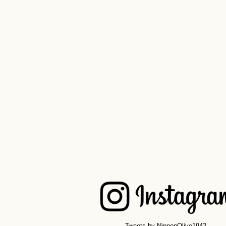
Tweets by NipponOlive1942