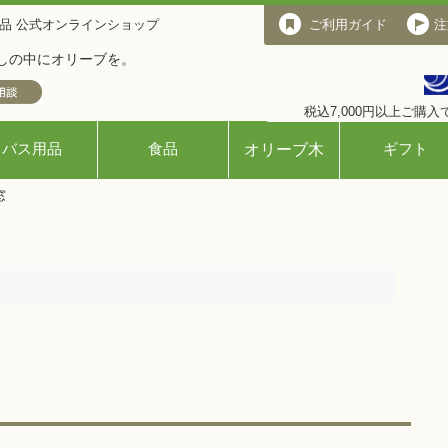
品 公式オンラインショップ
ご利用ガイド
ご利用ガイド
注
しの中にオリーブを。
税込7,000円以上ご購
バス用品
食品
ギフト
オリーブ木
窓