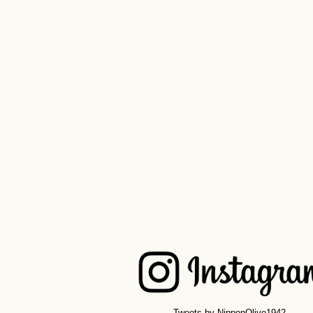
Tweets by NipponOlive1942