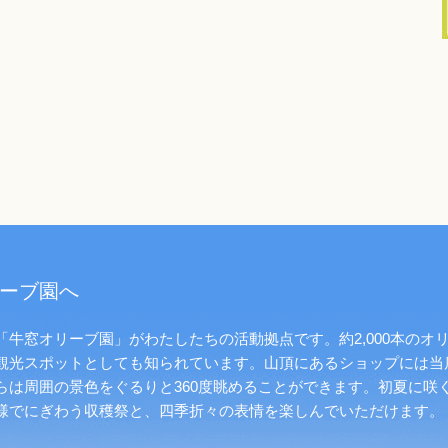
ーブ園へ
牛窓オリーブ園」がわたしたちの活動拠点です。約2,000本のオ
観光スポットとしても知られています。山頂にあるショップには当
らは周囲の景色をぐるりと360度眺めることができます。初夏に咲
様でにぎわう収穫祭と、四季折々の表情を楽しんでいただけます。