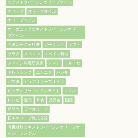
エクストラバージンオリーブオイル
オリーブ
オリーブオイル
オリーブマノン
オーガニックエキストラバージンオリー
ブオイル
カタルーニャ料理
ガーリック
ギフト
サラダ
スペイン
スペイン料理
スペイン料理研究家
トマト
トルトサ
ドレッシング
ニンニク
バジル
パスタ
ピュアオリーブオイル
ピュアオリーブオイルライト
マリネ
レシピ
受賞
和食
品評会
国産
新発売
日本オリーブ
日本オリーブ株式会社
有機栽培エキストラバージンオリーブオ
イル シングル