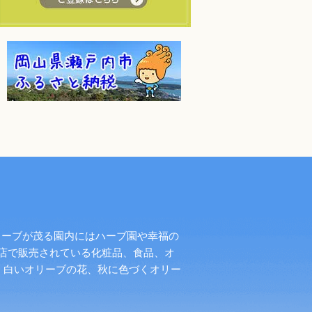
リーブが茂る園内にはハーブ園や幸福の
店で販売されている化粧品、食品、オ
く白いオリーブの花、秋に色づくオリー