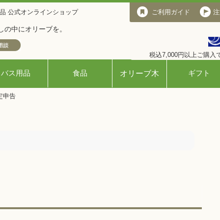
品 公式オンラインショップ
ご利用ガイド
ご利用ガイド
注
しの中にオリーブを。
税込7,000円以上ご購
バス用品
食品
ギフト
オリーブ木
定申告