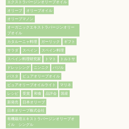
エクストラバージンオリーブオイル
オリーブ
オリーブオイル
オリーブマノン
オーガニックエキストラバージンオリー
ブオイル
カタルーニャ料理
ガーリック
ギフト
サラダ
スペイン
スペイン料理
スペイン料理研究家
トマト
トルトサ
ドレッシング
ニンニク
バジル
パスタ
ピュアオリーブオイル
ピュアオリーブオイルライト
マリネ
レシピ
受賞
和食
品評会
国産
新発売
日本オリーブ
日本オリーブ株式会社
有機栽培エキストラバージンオリーブオ
イル シングル