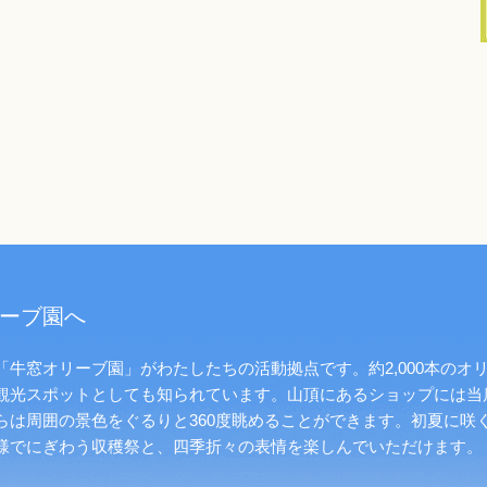
ーブ園へ
牛窓オリーブ園」がわたしたちの活動拠点です。約2,000本のオ
観光スポットとしても知られています。山頂にあるショップには当
らは周囲の景色をぐるりと360度眺めることができます。初夏に咲
様でにぎわう収穫祭と、四季折々の表情を楽しんでいただけます。