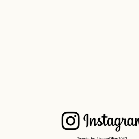
Tweets by NipponOlive1942