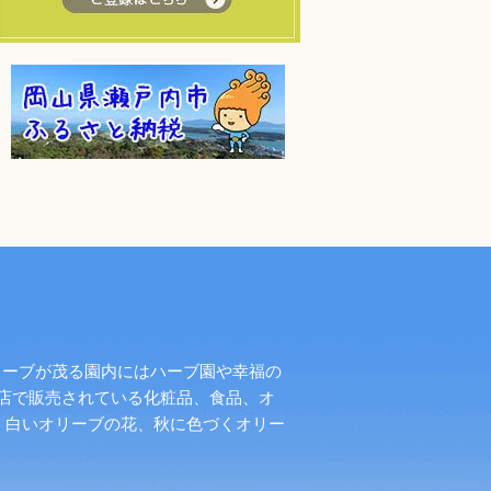
リーブが茂る園内にはハーブ園や幸福の
店で販売されている化粧品、食品、オ
く白いオリーブの花、秋に色づくオリー