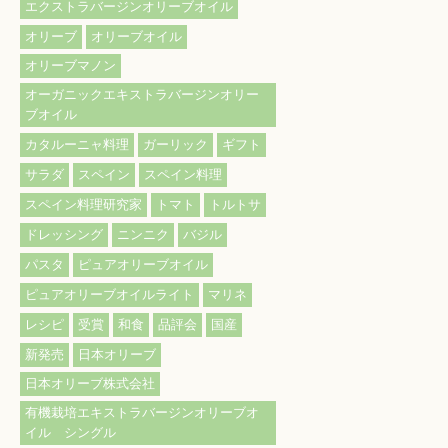
エクストラバージンオリーブオイル
オリーブ
オリーブオイル
オリーブマノン
オーガニックエキストラバージンオリー
ブオイル
カタルーニャ料理
ガーリック
ギフト
サラダ
スペイン
スペイン料理
スペイン料理研究家
トマト
トルトサ
ドレッシング
ニンニク
バジル
パスタ
ピュアオリーブオイル
ピュアオリーブオイルライト
マリネ
レシピ
受賞
和食
品評会
国産
新発売
日本オリーブ
日本オリーブ株式会社
有機栽培エキストラバージンオリーブオ
イル シングル