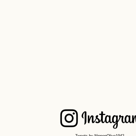
Tweets by NipponOlive1942