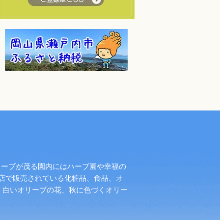
リーブが茂る園内にはハーブ園や幸福の
店で販売されている化粧品、食品、オ
く白いオリーブの花、秋に色づくオリー