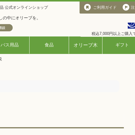
品 公式オンラインショップ
ご利用ガイド
ご利用ガイド
注
しの中にオリーブを。
税込7,000円以上ご購
バス用品
食品
ギフト
オリーブ木
税