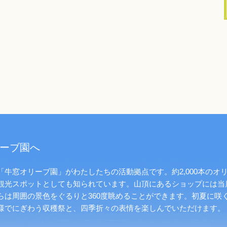
ーブ園へ
牛窓オリーブ園」がわたしたちの活動拠点です。約2,000本のオ
観光スポットとしても知られています。山頂にあるショップには当
らは周囲の景色をぐるりと360度眺めることができます。初夏に咲
様でにぎわう収穫祭と、四季折々の表情を楽しんでいただけます。