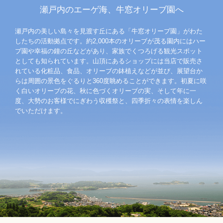
瀬戸内のエーゲ海、牛窓オリーブ園へ
瀬戸内の美しい島々を見渡す丘にある「牛窓オリーブ園」がわた
したちの活動拠点です。約2,000本のオリーブが茂る園内にはハー
ブ園や幸福の鐘の丘などがあり、家族でくつろげる観光スポット
としても知られています。山頂にあるショップには当店で販売さ
れている化粧品、食品、オリーブの鉢植えなどが並び、展望台か
らは周囲の景色をぐるりと360度眺めることができます。初夏に咲
く白いオリーブの花、秋に色づくオリーブの実、そして年に一
度、大勢のお客様でにぎわう収穫祭と、四季折々の表情を楽しん
でいただけます。