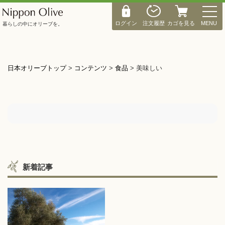
M
E
ログイン
注文履歴
カゴを見る
MENU
暮らしの中にオリーブを。
N
U
日本オリーブトップ
>
コンテンツ
>
食品
>
美味しい
新着記事