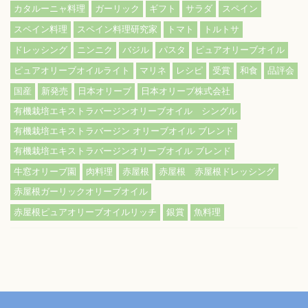
カタルーニャ料理
ガーリック
ギフト
サラダ
スペイン
スペイン料理
スペイン料理研究家
トマト
トルトサ
ドレッシング
ニンニク
バジル
パスタ
ピュアオリーブオイル
ピュアオリーブオイルライト
マリネ
レシピ
受賞
和食
品評会
国産
新発売
日本オリーブ
日本オリーブ株式会社
有機栽培エキストラバージンオリーブオイル シングル
有機栽培エキストラバージン オリーブオイル ブレンド
有機栽培エキストラバージンオリーブオイル ブレンド
牛窓オリーブ園
肉料理
赤屋根
赤屋根 赤屋根ドレッシング
赤屋根ガーリックオリーブオイル
赤屋根ピュアオリーブオイルリッチ
銀賞
魚料理