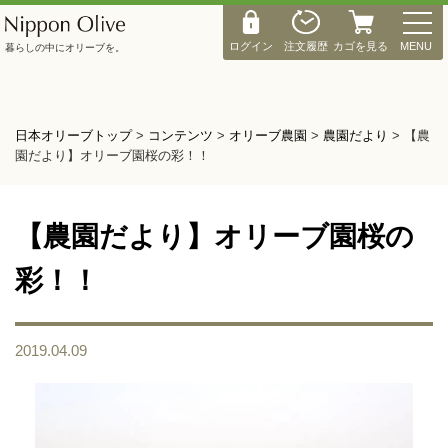
M
E
ログイン
注文履歴
カゴを見る
MENU
暮らしの中にオリーブを。
N
U
日本オリーブトップ
>
コンテンツ
>
オリーブ農園
>
農園だより
>
【農
園だより】オリーブ園桜の彩！！
【農園だより】オリーブ園桜の
彩！！
2019.04.09