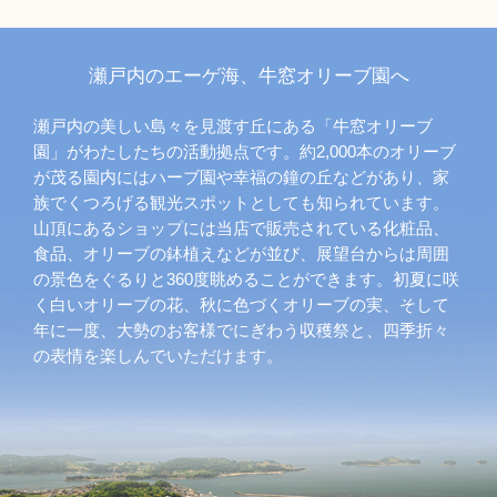
瀬戸内のエーゲ海、牛窓オリーブ園へ
瀬戸内の美しい島々を見渡す丘にある「牛窓オリーブ
園」がわたしたちの活動拠点です。約2,000本のオリーブ
が茂る園内にはハーブ園や幸福の鐘の丘などがあり、家
族でくつろげる観光スポットとしても知られています。
山頂にあるショップには当店で販売されている化粧品、
食品、オリーブの鉢植えなどが並び、展望台からは周囲
の景色をぐるりと360度眺めることができます。初夏に咲
く白いオリーブの花、秋に色づくオリーブの実、そして
年に一度、大勢のお客様でにぎわう収穫祭と、四季折々
の表情を楽しんでいただけます。