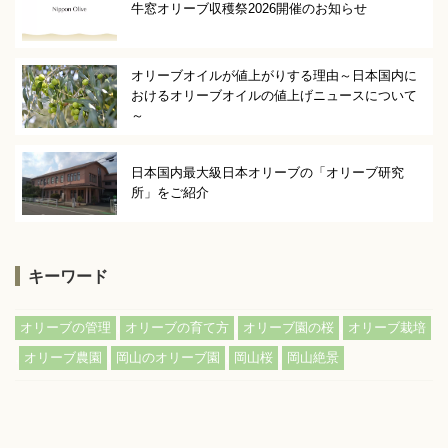
牛窓オリーブ収穫祭2026開催のお知らせ
オリーブオイルが値上がりする理由～日本国内に
おけるオリーブオイルの値上げニュースについて
～
日本国内最大級日本オリーブの「オリーブ研究
所」をご紹介
キーワード
,
,
,
オリーブの管理
オリーブの育て方
オリーブ園の桜
オリーブ栽培
,
,
,
,
オリーブ農園
岡山のオリーブ園
岡山桜
岡山絶景