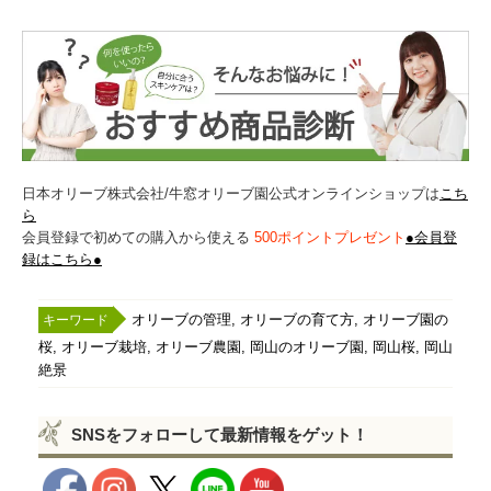
日本オリーブ株式会社/牛窓オリーブ園公式オンラインショップは
こち
ら
会員登録で初めての購入から使える
500ポイントプレゼント
●会員登
録はこちら●
,
,
オリーブの管理
オリーブの育て方
オリーブ園の
,
,
,
,
,
桜
オリーブ栽培
オリーブ農園
岡山のオリーブ園
岡山桜
岡山
絶景
SNSをフォローして最新情報をゲット！