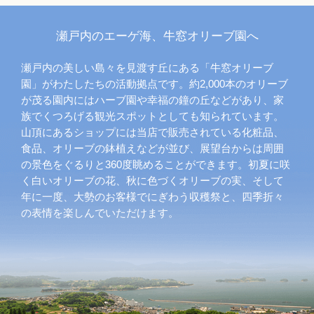
瀬戸内のエーゲ海、牛窓オリーブ園へ
瀬戸内の美しい島々を見渡す丘にある「牛窓オリーブ
園」がわたしたちの活動拠点です。約2,000本のオリーブ
が茂る園内にはハーブ園や幸福の鐘の丘などがあり、家
族でくつろげる観光スポットとしても知られています。
山頂にあるショップには当店で販売されている化粧品、
食品、オリーブの鉢植えなどが並び、展望台からは周囲
の景色をぐるりと360度眺めることができます。初夏に咲
く白いオリーブの花、秋に色づくオリーブの実、そして
年に一度、大勢のお客様でにぎわう収穫祭と、四季折々
の表情を楽しんでいただけます。