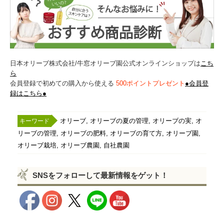
日本オリーブ株式会社/牛窓オリーブ園公式オンラインショップは
こち
ら
会員登録で初めての購入から使える
500ポイントプレゼント
●会員登
録はこちら●
,
,
,
オリーブ
オリーブの夏の管理
オリーブの実
オ
,
,
,
,
リーブの管理
オリーブの肥料
オリーブの育て方
オリーブ園
,
,
オリーブ栽培
オリーブ農園
自社農園
SNSをフォローして最新情報をゲット！