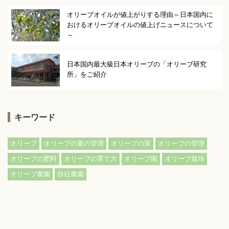
オリーブオイルが値上がりする理由～日本国内に
おけるオリーブオイルの値上げニュースについて
～
日本国内最大級日本オリーブの「オリーブ研究
所」をご紹介
キーワード
,
,
,
,
オリーブ
オリーブの夏の管理
オリーブの実
オリーブの管理
,
,
,
,
オリーブの肥料
オリーブの育て方
オリーブ園
オリーブ栽培
,
オリーブ農園
自社農園