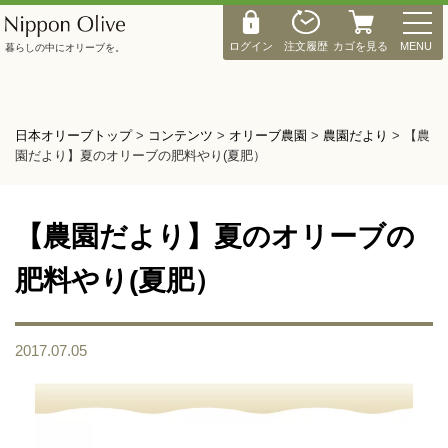
M
E
ログイン
注文履歴
カゴを見る
MENU
暮らしの中にオリーブを。
N
U
日本オリーブトップ
>
コンテンツ
>
オリーブ農園
>
農園だより
>
【農
園だより】夏のオリーブの肥料やり(夏肥）
【農園だより】夏のオリーブの
肥料やり(夏肥）
2017.07.05