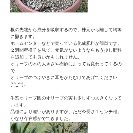
根の先端から成分を吸収するので、株元から離して均等
に撒きます。
ホームセンターなどで売っている化成肥料が簡単です。
２週間程様子を見て、元気がないようならもう少し肥料
を追加しても良いかもしれません。
オリーブの木の大きさや樹齢によっても変わってくるの
で、
オリーブのつぶやきに耳をかたむけてあげてください
(*^_^*)。
牛窓オリーブ園のオリーブの実も少しずつ大きくなって
います。
品種により違いがありますが、ただ今長さ１センチ程。
かなり存在感がでてきました。